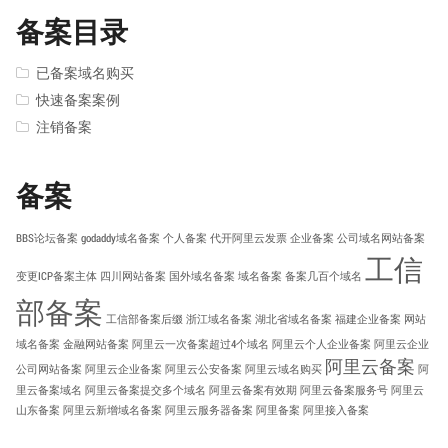
备案目录
已备案域名购买
快速备案案例
注销备案
备案
BBS论坛备案
godaddy域名备案
个人备案
代开阿里云发票
企业备案
公司域名网站备案
工信
变更ICP备案主体
四川网站备案
国外域名备案
域名备案
备案几百个域名
部备案
工信部备案后缀
浙江域名备案
湖北省域名备案
福建企业备案
网站
域名备案
金融网站备案
阿里云一次备案超过4个域名
阿里云个人企业备案
阿里云企业
阿里云备案
公司网站备案
阿里云企业备案
阿里云公安备案
阿里云域名购买
阿
里云备案域名
阿里云备案提交多个域名
阿里云备案有效期
阿里云备案服务号
阿里云
山东备案
阿里云新增域名备案
阿里云服务器备案
阿里备案
阿里接入备案