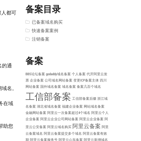
备案目录
任何人都可
已备案域名购买
快速备案案例
注销备案
备案
名的通
BBS论坛备案
godaddy域名备案
个人备案
代开阿里云发
票
企业备案
公司域名网站备案
变更ICP备案主体
四川
网站备案
国外域名备案
域名备案
备案几百个域名
期域名。
工信部备案
工信部备案后缀
浙江域
务在域
名备案
湖北省域名备案
福建企业备案
网站域名备案
金融网站备案
阿里云一次备案超过4个域名
阿里云个人
企业备案
阿里云企业公司网站备案
阿里云企业备案
阿
阿里云备案
帮助您
里云公安备案
阿里云域名购买
阿里
云备案域名
阿里云备案提交多个域名
阿里云备案有效
期
阿里云备案服务号
阿里云山东备案
阿里云新增域名