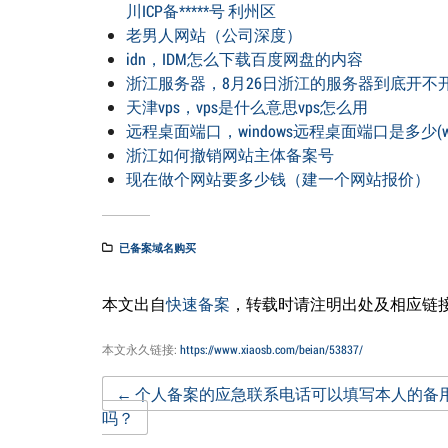
川ICP备*****号 利州区
老男人网站（公司深度）
idn，IDM怎么下载百度网盘的内容
浙江服务器，8月26日浙江的服务器到底开不
天津vps，vps是什么意思vps怎么用
远程桌面端口，windows远程桌面端口是多少(w
浙江如何撤销网站主体备案号
现在做个网站要多少钱（建一个网站报价）
已备案域名购买
本文出自
快速备案
，转载时请注明出处及相应链
本文永久链接:
https://www.xiaosb.com/beian/53837/
Post
←
个人备案的应急联系电话可以填写本人的备
吗？