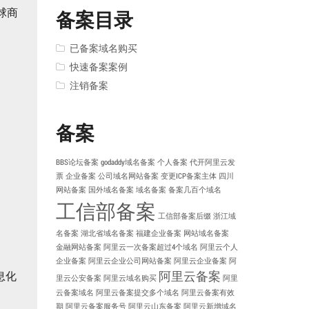
球商
备案目录
已备案域名购买
快速备案案例
注销备案
备案
BBS论坛备案
godaddy域名备案
个人备案
代开阿里云发
票
企业备案
公司域名网站备案
变更ICP备案主体
四川
网站备案
国外域名备案
域名备案
备案几百个域名
工信部备案
工信部备案后缀
浙江域
名备案
湖北省域名备案
福建企业备案
网站域名备案
金融网站备案
阿里云一次备案超过4个域名
阿里云个人
企业备案
阿里云企业公司网站备案
阿里云企业备案
阿
阿里云备案
息化
里云公安备案
阿里云域名购买
阿里
云备案域名
阿里云备案提交多个域名
阿里云备案有效
期
阿里云备案服务号
阿里云山东备案
阿里云新增域名