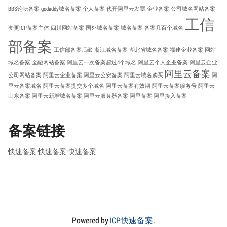
BBS论坛备案
godaddy域名备案
个人备案
代开阿里云发票
企业备案
公司域名网站备案
工信
变更ICP备案主体
四川网站备案
国外域名备案
域名备案
备案几百个域名
部备案
工信部备案后缀
浙江域名备案
湖北省域名备案
福建企业备案
网站
域名备案
金融网站备案
阿里云一次备案超过4个域名
阿里云个人企业备案
阿里云企业
阿里云备案
公司网站备案
阿里云企业备案
阿里云公安备案
阿里云域名购买
阿
里云备案域名
阿里云备案提交多个域名
阿里云备案有效期
阿里云备案服务号
阿里云
山东备案
阿里云新增域名备案
阿里云服务器备案
阿里备案
阿里接入备案
备案链接
快速备案
快速备案
快速备案
Powered by
ICP快速备案
.