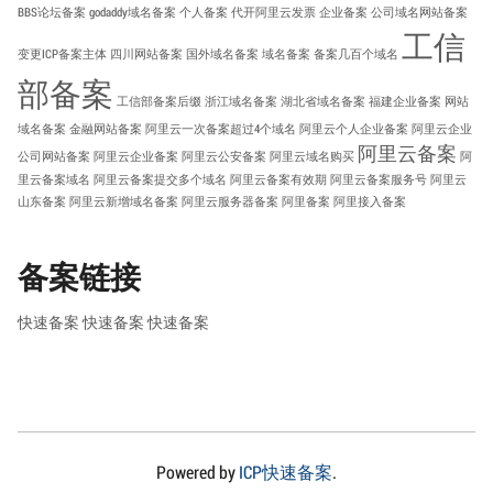
BBS论坛备案
godaddy域名备案
个人备案
代开阿里云发票
企业备案
公司域名网站备案
工信
变更ICP备案主体
四川网站备案
国外域名备案
域名备案
备案几百个域名
部备案
工信部备案后缀
浙江域名备案
湖北省域名备案
福建企业备案
网站
域名备案
金融网站备案
阿里云一次备案超过4个域名
阿里云个人企业备案
阿里云企业
阿里云备案
公司网站备案
阿里云企业备案
阿里云公安备案
阿里云域名购买
阿
里云备案域名
阿里云备案提交多个域名
阿里云备案有效期
阿里云备案服务号
阿里云
山东备案
阿里云新增域名备案
阿里云服务器备案
阿里备案
阿里接入备案
备案链接
快速备案
快速备案
快速备案
Powered by
ICP快速备案
.