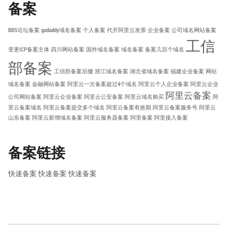
备案
BBS论坛备案
godaddy域名备案
个人备案
代开阿里云发票
企业备案
公司域名网站备案
工信
变更ICP备案主体
四川网站备案
国外域名备案
域名备案
备案几百个域名
部备案
工信部备案后缀
浙江域名备案
湖北省域名备案
福建企业备案
网站
域名备案
金融网站备案
阿里云一次备案超过4个域名
阿里云个人企业备案
阿里云企业
阿里云备案
公司网站备案
阿里云企业备案
阿里云公安备案
阿里云域名购买
阿
里云备案域名
阿里云备案提交多个域名
阿里云备案有效期
阿里云备案服务号
阿里云
山东备案
阿里云新增域名备案
阿里云服务器备案
阿里备案
阿里接入备案
备案链接
快速备案
快速备案
快速备案