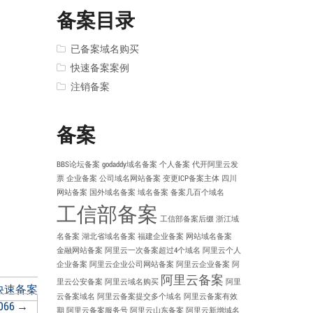
备案目录
已备案域名购买
快速备案案例
注销备案
备案
BBS论坛备案
godaddy域名备案
个人备案
代开阿里云发
票
企业备案
公司域名网站备案
变更ICP备案主体
四川
网站备案
国外域名备案
域名备案
备案几百个域名
工信部备案
工信部备案后缀
浙江域
名备案
湖北省域名备案
福建企业备案
网站域名备案
金融网站备案
阿里云一次备案超过4个域名
阿里云个人
企业备案
阿里云企业公司网站备案
阿里云企业备案
阿
阿里云备案
里云公安备案
阿里云域名购买
阿里
快速备案
云备案域名
阿里云备案提交多个域名
阿里云备案有效
066
→
期
阿里云备案服务号
阿里云山东备案
阿里云新增域名