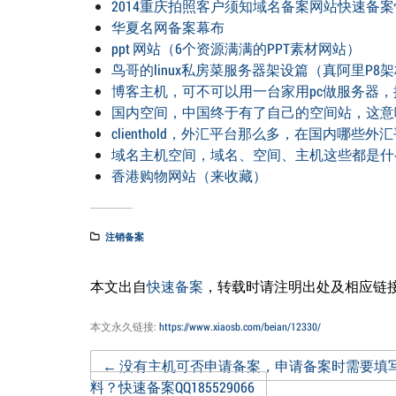
2014重庆拍照客户须知域名备案网站快速备案
华夏名网备案幕布
ppt 网站（6个资源满满的PPT素材网站）
鸟哥的linux私房菜服务器架设篇（真阿里P8
博客主机，可不可以用一台家用pc做服务器
国内空间，中国终于有了自己的空间站，这意
clienthold，外汇平台那么多，在国内哪些
域名主机空间，域名、空间、主机这些都是什
香港购物网站（来收藏）
注销备案
本文出自
快速备案
，转载时请注明出处及相应链
本文永久链接:
https://www.xiaosb.com/beian/12330/
Post
←
没有主机可否申请备案，申请备案时需要填
料？快速备案QQ185529066