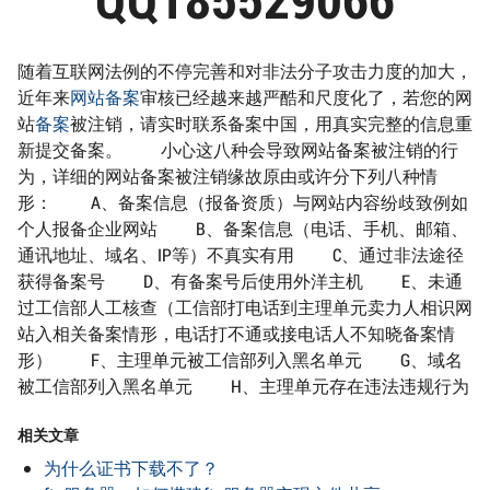
随着互联网法例的不停完善和对非法分子攻击力度的加大，
近年来
网站备案
审核已经越来越严酷和尺度化了，若您的网
站
备案
被注销，请实时联系备案中国，用真实完整的信息重
新提交备案。 小心这八种会导致网站备案被注销的行
为，详细的网站备案被注销缘故原由或许分下列八种情
形： A、备案信息（报备资质）与网站内容纷歧致例如
个人报备企业网站 B、备案信息（电话、手机、邮箱、
通讯地址、域名、IP等）不真实有用 C、通过非法途径
获得备案号 D、有备案号后使用外洋主机 E、未通
过工信部人工核查（工信部打电话到主理单元卖力人相识网
站入相关备案情形，电话打不通或接电话人不知晓备案情
形） F、主理单元被工信部列入黑名单元 G、域名
被工信部列入黑名单元 H、主理单元存在违法违规行为
相关文章
为什么证书下载不了？