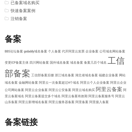
已备案域名购买
快速备案案例
注销备案
备案
BBS论坛备案
godaddy域名备案
个人备案
代开阿里云发票
企业备案
公司域名网站备案
工信
变更ICP备案主体
四川网站备案
国外域名备案
域名备案
备案几百个域名
部备案
工信部备案后缀
浙江域名备案
湖北省域名备案
福建企业备案
网站
域名备案
金融网站备案
阿里云一次备案超过4个域名
阿里云个人企业备案
阿里云企业
阿里云备案
公司网站备案
阿里云企业备案
阿里云公安备案
阿里云域名购买
阿
里云备案域名
阿里云备案提交多个域名
阿里云备案有效期
阿里云备案服务号
阿里云
山东备案
阿里云新增域名备案
阿里云服务器备案
阿里备案
阿里接入备案
备案链接