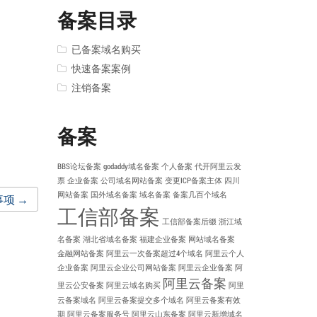
备案目录
已备案域名购买
快速备案案例
注销备案
备案
BBS论坛备案
godaddy域名备案
个人备案
代开阿里云发
票
企业备案
公司域名网站备案
变更ICP备案主体
四川
网站备案
国外域名备案
域名备案
备案几百个域名
事项
→
工信部备案
工信部备案后缀
浙江域
名备案
湖北省域名备案
福建企业备案
网站域名备案
金融网站备案
阿里云一次备案超过4个域名
阿里云个人
企业备案
阿里云企业公司网站备案
阿里云企业备案
阿
阿里云备案
里云公安备案
阿里云域名购买
阿里
云备案域名
阿里云备案提交多个域名
阿里云备案有效
期
阿里云备案服务号
阿里云山东备案
阿里云新增域名