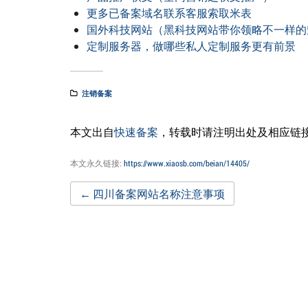
更多已备案域名联系客服索取米表
国外科技网站（黑科技网站带你领略不一样的
定制服务器，做哪些私人定制服务更有前景
注销备案
本文出自
快速备案
，转载时请注明出处及相应链
本文永久链接:
https://www.xiaosb.com/beian/14405/
Post
←
四川备案网站名称注意事项
navigation