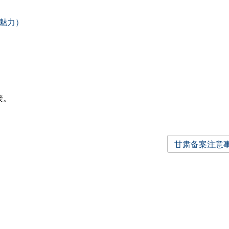
魅力）
接。
甘肃备案注意