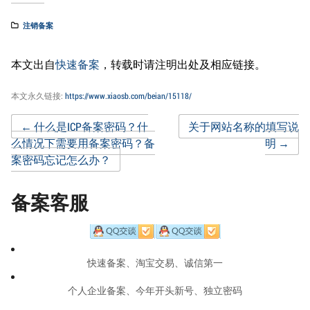
注销备案
本文出自
快速备案
，转载时请注明出处及相应链接。
本文永久链接:
https://www.xiaosb.com/beian/15118/
Post
←
什么是ICP备案密码？什
关于网站名称的填写说
么情况下需要用备案密码？备
明
→
案密码忘记怎么办？
navigation
备案客服
快速备案、淘宝交易、诚信第一
个人企业备案、今年开头新号、独立密码