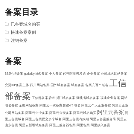
备案目录
已备案域名购买
快速备案案例
注销备案
备案
BBS论坛备案
godaddy域名备案
个人备案
代开阿里云发票
企业备案
公司域名网站备案
工信
变更ICP备案主体
四川网站备案
国外域名备案
域名备案
备案几百个域名
部备案
工信部备案后缀
浙江域名备案
湖北省域名备案
福建企业备案
网站
域名备案
金融网站备案
阿里云一次备案超过4个域名
阿里云个人企业备案
阿里云企业
阿里云备案
公司网站备案
阿里云企业备案
阿里云公安备案
阿里云域名购买
阿
里云备案域名
阿里云备案提交多个域名
阿里云备案有效期
阿里云备案服务号
阿里云
山东备案
阿里云新增域名备案
阿里云服务器备案
阿里备案
阿里接入备案