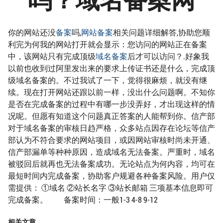
你的网站还没
备案
吗,
网站备案
相关问题详细解答,协助您顺
利完为何我的网站打开就会显示：您访问的网站正在备案
中，该网站只有完成顶级
域名备案
后才可以访问？.好象我
以前也收到过阿里发出来的要求上传证书还是什么，完成顶
级域名备案的。不过我试了一下，觉得很麻烦，就没有继
续。现在打开网站还跟以前一样，没出什么问题啊。不知你
是否在完成备案的过程中有哪一步没弄好，才出现这样的情
况呢。但愿有知道这个问题真正答案的人能帮到你。信产部
对于域名备案的审核日趋严格，众多站点因存在论坛等信产
部认为不符合要求的网站项目，或因网站审核时尚未开通、
信产部漏单等种种原因，造成域名无法备案。严重时，域名
被驳回后就再也无法备案成功。无论站点为何内容，均可在
最短时间内完成备案，协助客户规避各种备案风险。用户仅
需提供： ①域名 ②站长名字 ③站长邮箱 三项基本信息即可
完成备案。 备案时间：一般1-3 4-8 9-12
相关文章