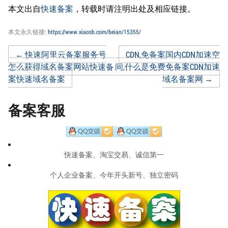
本文出自
快速备案
，转载时请注明出处及相应链接。
本文永久链接:
https://www.xiaosb.com/beian/15355/
Post
←
快速阿里云备案服务号
CDN,免备案国内CDN加速空
怎么获得域名备案网站快速备
间,什么是免费免备案CDN加速
案快速域名备案
域名备案网
→
navigation
备案客服
快速备案、淘宝交易、诚信第一
个人企业备案、今年开头新号、独立密码