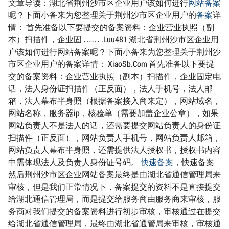
文章导读：湖北省荆州沙市区企业用户该如何进行
网站备案
呢？下面小备来为您整理关于荆州沙市区企业用户的
备案
详
情： 首先准备以下要提交的备案资料：企业营业执照（副
本）扫描件，企业固 …… .Luu481 湖北省荆州沙市区企业用
户该如何进行网站备案呢？下面小备来为您整理关于荆州沙
市区企业用户的备案详情： XiaoSb.Com 首先准备以下要提
交的备案资料：企业营业执照（副本）扫描件，企业固定电
话，法人身份证扫描件（正反面），法人手机号，法人邮
箱，法人幕布半身照（根据备案接入商来定），网站域名，
网站名称，服务器ip，核验单（需要加盖企业公章），如果
网站负责人不是法人的话，还需要提交网站负责人的身份证
扫描件（正反面），网站负责人手机号，网站负责人邮箱，
网站负责人幕布半身照，还需提供法人授权书，授权书内容
中需体现法人及负责人身份证号码。
快速备案
，快速备案
然后荆州沙市区企业网站备案最终是由湖北省通信管理局来
审核，但是我们正常情况下，备案提交的资料不是直接提交
给湖北通信管理局，而是提交给服务商由服务商来审核，服
务商对我们提交的备案资料进行初步审核，审核通过在提交
给湖北省通信管理局，最终由湖北省通管局来审核，审核通