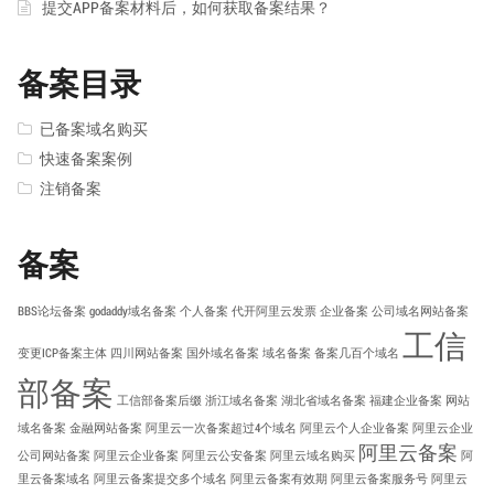
提交APP备案材料后，如何获取备案结果？
备案目录
已备案域名购买
快速备案案例
注销备案
备案
BBS论坛备案
godaddy域名备案
个人备案
代开阿里云发票
企业备案
公司域名网站备案
工信
变更ICP备案主体
四川网站备案
国外域名备案
域名备案
备案几百个域名
部备案
工信部备案后缀
浙江域名备案
湖北省域名备案
福建企业备案
网站
域名备案
金融网站备案
阿里云一次备案超过4个域名
阿里云个人企业备案
阿里云企业
阿里云备案
公司网站备案
阿里云企业备案
阿里云公安备案
阿里云域名购买
阿
里云备案域名
阿里云备案提交多个域名
阿里云备案有效期
阿里云备案服务号
阿里云