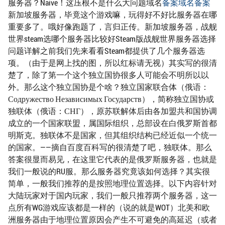
服务器？Naive！这压根不是什么大问题域名
备案域名
备案
新加坡服务器，毕竟这个游戏嘛，玩得好不好比服务器在哪
重要多了。哦好像跑题了，言归正传。新加坡服务器，战舰
世界steam选哪个服务器比较好Steam版战舰世界服务器选择
问题详解之前我们先来看看Steam都提供了几个服务器选
项。（由于是网上找的图，所以红标请无视）其实写的很清
楚了，除了第一个这个独立国协很多人可能会不明所以以
外。那么这个独立国协是个啥？独立国家联合体（俄语：
Содружество Независимых Государств），简称独立国协或
独联体（俄语：СНГ），原苏联解体后由各加盟共和国协调
成立的一个国家联盟，属国际组织，总部设在白俄罗斯首都
明斯克。独联体不是国家，但其组织结构已经近似一个统一
的国家。——摘自百度百科写的很清楚了吧，独联体。那么
答案很显而易见，在这里它代表的是俄罗斯服务器，也就是
我们一般说的RU服。那么服务器究竟该如何选择？其实很
简单，一般我们推荐的是按照地理位置选择。以下内容针对
大陆玩家对于国内玩家，我们一般只推荐两个服务器，这一
点所有WG游戏应该都是一样的（说的就是WOT）北美和欧
洲服务器由于地理位置原因会产生不可避免的高延迟（或者