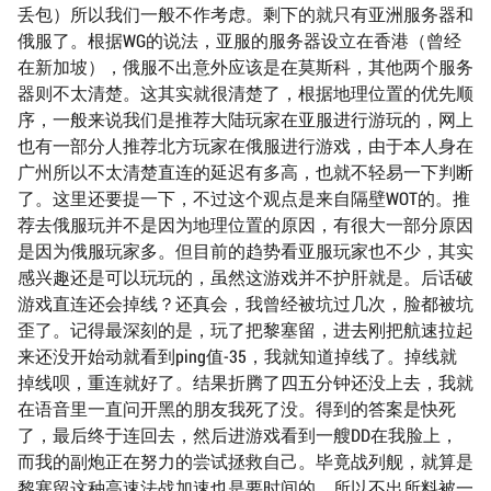
丢包）所以我们一般不作考虑。剩下的就只有亚洲服务器和
俄服了。根据WG的说法，亚服的服务器设立在香港（曾经
在新加坡），俄服不出意外应该是在莫斯科，其他两个服务
器则不太清楚。这其实就很清楚了，根据地理位置的优先顺
序，一般来说我们是推荐大陆玩家在亚服进行游玩的，网上
也有一部分人推荐北方玩家在俄服进行游戏，由于本人身在
广州所以不太清楚直连的延迟有多高，也就不轻易一下判断
了。这里还要提一下，不过这个观点是来自隔壁WOT的。推
荐去俄服玩并不是因为地理位置的原因，有很大一部分原因
是因为俄服玩家多。但目前的趋势看亚服玩家也不少，其实
感兴趣还是可以玩玩的，虽然这游戏并不护肝就是。后话破
游戏直连还会掉线？还真会，我曾经被坑过几次，脸都被坑
歪了。记得最深刻的是，玩了把黎塞留，进去刚把航速拉起
来还没开始动就看到ping值-35，我就知道掉线了。掉线就
掉线呗，重连就好了。结果折腾了四五分钟还没上去，我就
在语音里一直问开黑的朋友我死了没。得到的答案是快死
了，最后终于连回去，然后进游戏看到一艘DD在我脸上，
而我的副炮正在努力的尝试拯救自己。毕竟战列舰，就算是
黎塞留这种高速法战加速也是要时间的。所以不出所料被一