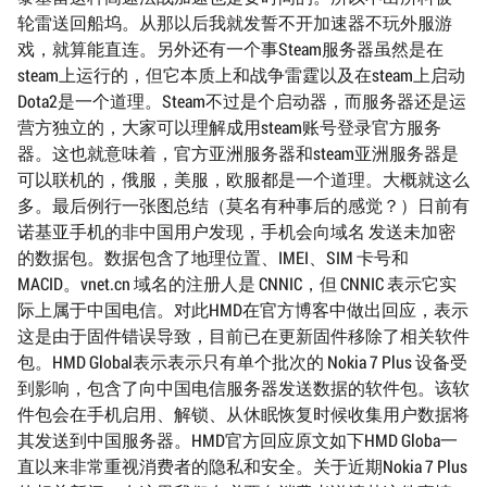
轮雷送回船坞。从那以后我就发誓不开加速器不玩外服游
戏，就算能直连。另外还有一个事Steam服务器虽然是在
steam上运行的，但它本质上和战争雷霆以及在steam上启动
Dota2是一个道理。Steam不过是个启动器，而服务器还是运
营方独立的，大家可以理解成用steam账号登录官方服务
器。这也就意味着，官方亚洲服务器和steam亚洲服务器是
可以联机的，俄服，美服，欧服都是一个道理。大概就这么
多。最后例行一张图总结（莫名有种事后的感觉？）日前有
诺基亚手机的非中国用户发现，手机会向域名 发送未加密
的数据包。数据包含了地理位置、IMEI、SIM 卡号和
MACID。vnet.cn 域名的注册人是 CNNIC，但 CNNIC 表示它实
际上属于中国电信。对此HMD在官方博客中做出回应，表示
这是由于固件错误导致，目前已在更新固件移除了相关软件
包。HMD Global表示表示只有单个批次的 Nokia 7 Plus 设备受
到影响，包含了向中国电信服务器发送数据的软件包。该软
件包会在手机启用、解锁、从休眠恢复时候收集用户数据将
其发送到中国服务器。HMD官方回应原文如下HMD Globa一
直以来非常重视消费者的隐私和安全。关于近期Nokia 7 Plus