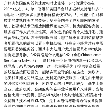
户拜访美国服务器的速度相对比较慢，ping值通常都在
200ms左右。4、ip：香港和美国单台服务器都支持附加多个
ip地址，但美国多ip服务器价格要便宜些。5、性能：性能和
技术的成熟性美国的要好，毕竟美国是全球互联网的发源
地，软硬件技术已经达到世界顶点水平，机房的配备完善，
服务器工作人员专业性高。具体选择的话看个人选择吧，建
外贸类站点的话强推美国服务器，想了解更多评测类信息或
者配置信息的话可以看下主机侦探。很多企业经营过程中需
要用到香港服务器，而其中大陆用户尤其偏爱具有CN2线路
的香港服务器。CN2网络是什么电信CN2（全称Chinatelecom
Next Carrier Network）， 是163骨干之后电信的新一代出口承
载网络，AS号为AS4809，这一代主要是为了提供更高质量
的线路连接而建设的，能够实现全球的快速连接，为欧洲、
北美和亚洲之间线路提供更稳定的转接服务，但是由于建设
的时候宽带相对较小，所以受众的用户也比较少，基本上是
企业、政府机关、金融服务等企事业单位用户来使用，当然
价格比第一代要贵。那么CN2线路相比其他地区的线路有什
么优势？技术可靠 CN2项目是中国电信与老牌通信设备提供
商爱立信的合作项目，路由设备和缆线设备是非常有保障