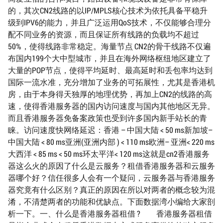
的，其次CN2线路的以IP/MPLS核心技术为依托具备平稳升
级到IPV6的能力，并且广泛运用QoS技术，不仅能够合理分
配不同业务的资源，而且保证所有线路的负载均不超过
50%，使得线路非常稳定。海量节点 CN2的骨干线路不仅遍
布国内199个大中型城市，并且在海外网络枢纽地区建立了
大量的POP节点，使得平均延时、最高延时和丢包率均达到
国际一流水准，充分增加了业务的可拓展性，尤其是香港机
房，由于本身得天独厚的地理优势，再加上CN2的线路的高
速，使得香港服务器的国内访问速度与国内其他地区无异。
而且香港服务器免备案政策也受到许多国内新手站长的青
睐。访问速度快网络延迟：香港 – 中国大陆 < 50 ms新加坡–
中国大陆 < 80 ms亚洲(亚洲内部 ) < 110 ms欧洲– 亚洲< 220 ms
大西洋 < 85 ms < 50 ms环太平洋< 120 ms这就是cn2香港服务
器这么火的原因了什么是云服务？租借香港服务器和云服务
器哪个好？信任很多人会有一个疑问，云服务器与香港服务
器究竟有什么区别？真正的原因在所以对两者的概念较为混
淆，不清楚两者的功能和优缺点。下面数据湾小编给大家剖
析一下。一、什么是香港服务器租借 ? 香港服务器租借