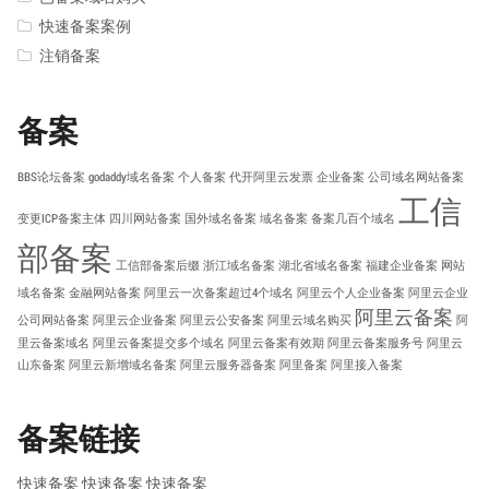
快速备案案例
注销备案
备案
BBS论坛备案
godaddy域名备案
个人备案
代开阿里云发票
企业备案
公司域名网站备案
工信
变更ICP备案主体
四川网站备案
国外域名备案
域名备案
备案几百个域名
部备案
工信部备案后缀
浙江域名备案
湖北省域名备案
福建企业备案
网站
域名备案
金融网站备案
阿里云一次备案超过4个域名
阿里云个人企业备案
阿里云企业
阿里云备案
公司网站备案
阿里云企业备案
阿里云公安备案
阿里云域名购买
阿
里云备案域名
阿里云备案提交多个域名
阿里云备案有效期
阿里云备案服务号
阿里云
山东备案
阿里云新增域名备案
阿里云服务器备案
阿里备案
阿里接入备案
备案链接
快速备案
快速备案
快速备案