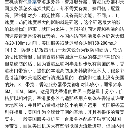
主机侦探代
备案
香港服务器：香港服务器，香港服务器和美
国服务器怎么选择共同点：都不需要备案、费用低，配置
高、限制相对少，稳定性高，具备高防功能。不同点：1、
速度：访问速度最大的影响就是延迟 ，这个延迟最大的影
响就是物理距离，就国内来讲，美国的访问速度和香港的访
问速度肯定是没有优势的。在国内访问香港服务器延迟大概
在20-100ms之间，美国服务器延迟就会达到150-200ms之
间！2、防御：抗攻击能力一般来说分为软防和硬防，软防
的话比较普遍，目前香港和美国这一块做的都是非常好的；
但是硬防的话，因为香港互联网毕竟起步没有美国的早，香
港出口带宽小，提供的本地高防服务器防御值不大，很多都
是引流到欧美地区进行清洗流量的，在防御性能上没有美国
的好。3、带宽：香港服务器带宽都相对比较小，通常独享
5M、15M、50M。这是因为香港的世界带宽总量十分小，价
格所以相对贵。香港服务器合适那些用户集体在香港或许亚
太地区的，并且拜访量相对比较小的用户运用；美国服务器
刚好相反，美国作为全球骨干网的基地，其具有很多的带宽
资本。一般美国服务器机房一台服务器配备了独享100M国
际带宽，而且美国机房大有些能抵挡大流量进犯。但国内用