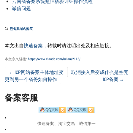
云南省备案系统短信核验详细操作流程
诚信问题
已备案域名购买
本文出自
快速备案
，转载时请注明出处及相应链接。
本文永久链接:
https://www.xiaosb.com/beian/2115/
Post
←
ICP网站备案主体地址变
取消接入后变成什么是空壳
更到另一个省份如何操作
ICP备案
→
navigation
备案客服
快速备案、淘宝交易、诚信第一