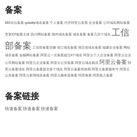
备案
BBS论坛备案
godaddy域名备案
个人备案
代开阿里云发票
企业备案
公司域名网站备案
工信
变更ICP备案主体
四川网站备案
国外域名备案
域名备案
备案几百个域名
部备案
工信部备案后缀
浙江域名备案
湖北省域名备案
福建企业备案
网站
域名备案
金融网站备案
阿里云一次备案超过4个域名
阿里云个人企业备案
阿里云企业
阿里云备案
公司网站备案
阿里云企业备案
阿里云公安备案
阿里云域名购买
阿
里云备案域名
阿里云备案提交多个域名
阿里云备案有效期
阿里云备案服务号
阿里云
山东备案
阿里云新增域名备案
阿里云服务器备案
阿里备案
阿里接入备案
备案链接
快速备案
快速备案
快速备案