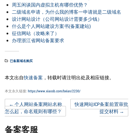
周五闲谈国内虚拟主机有哪些优势？
二级域名申请，为什么我的博客一申请就是二级域名
设计网站设计（公司网站设计需要多少钱）
什么是个人网站建设方案书(备案建站)
征信网站（攻略来了）
办理浙江省网站备案要求
已备案域名购买
本文出自
快速备案
，转载时请注明出处及相应链接。
本文永久链接:
https://www.xiaosb.com/beian/2230/
Post
←
个人网站备案网站名称
快速网站ICP备案前置审批
怎么起，命名规则有哪些？
提交材料
→
navigation
备案客服