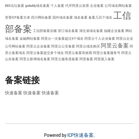
BBS论坛备案
godaddy域名备案
个人备案
代开阿里云发票
企业备案
公司域名网站备案
工信
变更ICP备案主体
四川网站备案
国外域名备案
域名备案
备案几百个域名
部备案
工信部备案后缀
浙江域名备案
湖北省域名备案
福建企业备案
网站
域名备案
金融网站备案
阿里云一次备案超过4个域名
阿里云个人企业备案
阿里云企业
阿里云备案
公司网站备案
阿里云企业备案
阿里云公安备案
阿里云域名购买
阿
里云备案域名
阿里云备案提交多个域名
阿里云备案有效期
阿里云备案服务号
阿里云
山东备案
阿里云新增域名备案
阿里云服务器备案
阿里备案
阿里接入备案
备案链接
快速备案
快速备案
快速备案
Powered by
ICP快速备案
.