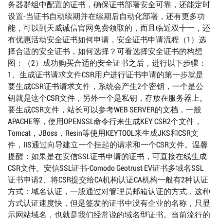
务器群组中配置的证书，确保证书部署安全可靠，还能定时
设置-当证书自动续期并在续期后自动化部署，还有更多功
能，可以到天威诚信官网免费领取的，而且临近双十一，还
有优惠活动安全证书如何申请，安全证书申请流程（1）选
择合适的安全证书，如何选择？可看选择安全证书的构想
图：（2）成功购买合适的安全证书之后，进行以下步骤：
1、生成证书请求文件CSR用户进行证书申请的第一步就是
要生成CSR证书请求文件，系统会产生2个密钥，一个是公
钥就是这个CSR文件，另外一个是私钥，存放在服务器上。
要生成CSR文件，站长可以参考WEB SERVER的文档，一般
APACHE等，使用OPENSSL命令行来生成KEY CSR2个文件，
Tomcat，JBoss，Resin等使用KEYTOOL来生成JKS和CSR文
件，IIS通过向导建立一个挂起的请求和一个CSR文件。温馨
提醒：如果是在安信SSL证书申请的证书，可直接在线生成
CSR文件。安信SSL证书-Comodo Geotrust EV证书多域名SSL
证书申请2、将CSR提交给CA机构认证CA机构一般有2种认证
方式：域名认证，一般通过对管理员邮箱认证的方式，这种
方式认证速度快，但是签发的证书中没有企业的名称，只显
示网站域名，也就是我们经常说的域名型证书。当前流行的