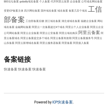
BBS论坛备案
godaddy域名备案
个人备案
代开阿里云发票
企业备案
公司域名网站备案
工信
变更ICP备案主体
四川网站备案
国外域名备案
域名备案
备案几百个域名
部备案
工信部备案后缀
浙江域名备案
湖北省域名备案
福建企业备案
网站
域名备案
金融网站备案
阿里云一次备案超过4个域名
阿里云个人企业备案
阿里云企业
阿里云备案
公司网站备案
阿里云企业备案
阿里云公安备案
阿里云域名购买
阿
里云备案域名
阿里云备案提交多个域名
阿里云备案有效期
阿里云备案服务号
阿里云
山东备案
阿里云新增域名备案
阿里云服务器备案
阿里备案
阿里接入备案
备案链接
快速备案
快速备案
快速备案
Powered by
ICP快速备案
.