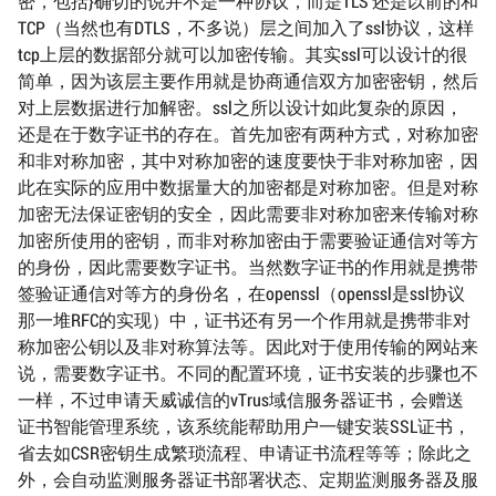
密，包括}确切的说并不是一种协议，而是TLS 还是以前的和
TCP（当然也有DTLS，不多说）层之间加入了ssl协议，这样
tcp上层的数据部分就可以加密传输。其实ssl可以设计的很
简单，因为该层主要作用就是协商通信双方加密密钥，然后
对上层数据进行加解密。ssl之所以设计如此复杂的原因，
还是在于数字证书的存在。首先加密有两种方式，对称加密
和非对称加密，其中对称加密的速度要快于非对称加密，因
此在实际的应用中数据量大的加密都是对称加密。但是对称
加密无法保证密钥的安全，因此需要非对称加密来传输对称
加密所使用的密钥，而非对称加密由于需要验证通信对等方
的身份，因此需要数字证书。当然数字证书的作用就是携带
签验证通信对等方的身份名，在openssl（openssl是ssl协议
那一堆RFC的实现）中，证书还有另一个作用就是携带非对
称加密公钥以及非对称算法等。因此对于使用传输的网站来
说，需要数字证书。不同的配置环境，证书安装的步骤也不
一样，不过申请天威诚信的vTrus域信服务器证书，会赠送
证书智能管理系统，该系统能帮助用户一键安装SSL证书，
省去如CSR密钥生成繁琐流程、申请证书流程等等；除此之
外，会自动监测服务器证书部署状态、定期监测服务器及服