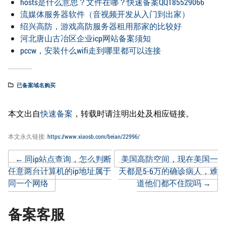
hosts是什么意思？文件在哪？快速备案QQ185529066
流媒体服务器软件（音视频开发从入门到出家）
绍兴高防，游戏高防服务器租用那家的比较好
河北唐山古冶区企业icp网站备案须知
pccw，安装什么wifi走到哪里都可以连接
已备案域名购买
本文出自
快速备案
，转载时请注明出处及相应链接。
本文永久链接:
https://www.xiaosb.com/beian/22996/
Post
←
同ip站点查询，怎么判断
美国高防空间，现在美国一
任意两台计算机的ip地址属于
天都是5-6万的确诊病人，难
同一个网络
道他们都不住院吗
→
navigation
备案客服