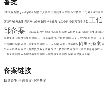
备案
BBS论坛备案
godaddy域名备案
个人备案
代开阿里云发票
企业备案
公司域名网站备案
工信
变更ICP备案主体
四川网站备案
国外域名备案
域名备案
备案几百个域名
部备案
工信部备案后缀
浙江域名备案
湖北省域名备案
福建企业备案
网站
域名备案
金融网站备案
阿里云一次备案超过4个域名
阿里云个人企业备案
阿里云企业
阿里云备案
公司网站备案
阿里云企业备案
阿里云公安备案
阿里云域名购买
阿
里云备案域名
阿里云备案提交多个域名
阿里云备案有效期
阿里云备案服务号
阿里云
山东备案
阿里云新增域名备案
阿里云服务器备案
阿里备案
阿里接入备案
备案链接
快速备案
快速备案
快速备案