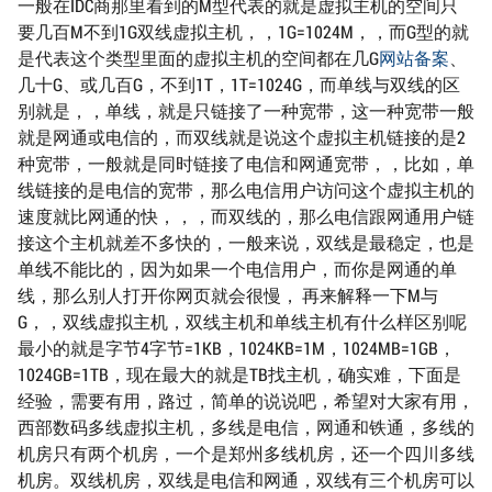
一般在IDC商那里看到的M型代表的就是虚拟主机的空间只
要几百M不到1G双线虚拟主机，，1G=1024M，，而G型的就
是代表这个类型里面的虚拟主机的空间都在几G
网站备案
、
几十G、或几百G，不到1T，1T=1024G，而单线与双线的区
别就是，，单线，就是只链接了一种宽带，这一种宽带一般
就是网通或电信的，而双线就是说这个虚拟主机链接的是2
种宽带，一般就是同时链接了电信和网通宽带，，比如，单
线链接的是电信的宽带，那么电信用户访问这个虚拟主机的
速度就比网通的快，，，而双线的，那么电信跟网通用户链
接这个主机就差不多快的，一般来说，双线是最稳定，也是
单线不能比的，因为如果一个电信用户，而你是网通的单
线，那么别人打开你网页就会很慢， 再来解释一下M与
G，，双线虚拟主机，双线主机和单线主机有什么样区别呢
最小的就是字节4字节=1KB，1024KB=1M，1024MB=1GB，
1024GB=1TB，现在最大的就是TB找主机，确实难，下面是
经验，需要有用，路过，简单的说说吧，希望对大家有用，
西部数码多线虚拟主机，多线是电信，网通和铁通，多线的
机房只有两个机房，一个是郑州多线机房，还一个四川多线
机房。双线机房，双线是电信和网通，双线有三个机房可以