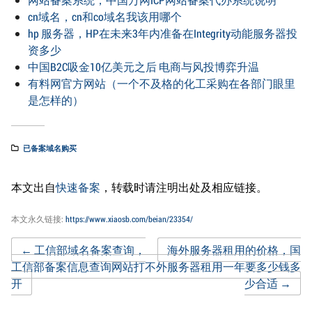
cn域名，cn和co域名我该用哪个
hp 服务器，HP在未来3年内准备在Integrity动能服务器投
资多少
中国B2C吸金10亿美元之后 电商与风投博弈升温
有料网官方网站（一个不及格的化工采购在各部门眼里
是怎样的）
已备案域名购买
本文出自
快速备案
，转载时请注明出处及相应链接。
本文永久链接:
https://www.xiaosb.com/beian/23354/
Post
←
工信部域名备案查询，
海外服务器租用的价格，国
工信部备案信息查询网站打不
外服务器租用一年要多少钱多
开
少合适
→
navigation