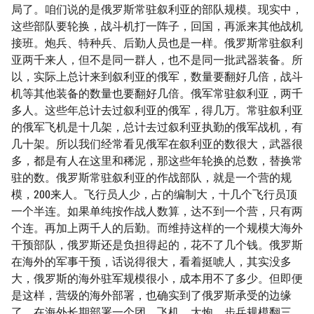
局了。咱们说的是俄罗斯常驻叙利亚的部队规模。现实中，
这些部队要轮换，战斗机打一阵子，回国，再派来其他战机
接班。炮兵、特种兵、后勤人员也是一样。俄罗斯常驻叙利
亚两千来人，但不是同一群人，也不是同一批武器装备。所
以，实际上总计来到叙利亚的俄军，数量要翻好几倍，战斗
机等其他装备的数量也要翻好几倍。俄军常驻叙利亚，两千
多人。这些年总计去过叙利亚的俄军，得几万。常驻叙利亚
的俄军飞机是十几架，总计去过叙利亚执勤的俄军战机，有
几十架。所以我们经常看见俄军在叙利亚的数很大，武器很
多，都是有人在这里和稀泥，那这些年轮换的总数，替换常
驻的数。俄罗斯常驻叙利亚的作战部队，就是一个营的规
模，200来人。飞行员人少，占的编制大，十几个飞行员顶
一个半连。如果单纯按作战人数算，达不到一个营，只有两
个连。再加上两千人的后勤。而维持这样的一个规模大海外
干预部队，俄罗斯还是负担得起的，花不了几个钱。俄罗斯
在海外的军事干预，话说得很大，看着挺唬人，其实没多
大，俄罗斯的海外驻军规模很小，成本用不了多少。但即便
是这样，营级的海外部署，也确实到了俄罗斯承受的边缘
了。在海外长期部署一个团，飞机、大炮、步兵规模翻三