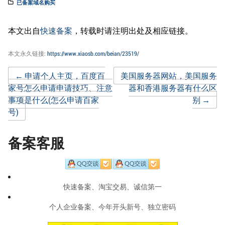
已备案域名购买
本文出自
快速备案
，转载时请注明出处及相应链接。
本文永久链接:
https://www.xiaosb.com/beian/23519/
Post
←
申请个人主页，百度百
美国服务器网站，美国服务
家号怎么申请申请技巧、注意
器和香港服务器有什么区
事项是什么(怎么申请百家
别
→
navigation
号)
备案客服
快速备案、淘宝交易、诚信第一
个人企业备案、今年开头新号、独立密码