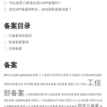
可以使用三级域名进行APP备案吗？
提交APP备案材料后，如何获取备案结果？
备案目录
已备案域名购买
快速备案案例
注销备案
备案
BBS论坛备案
godaddy域名备案
个人备案
代开阿里云发票
企业备案
公司域名网站备案
工信
变更ICP备案主体
四川网站备案
国外域名备案
域名备案
备案几百个域名
部备案
工信部备案后缀
浙江域名备案
湖北省域名备案
福建企业备案
网站
域名备案
金融网站备案
阿里云一次备案超过4个域名
阿里云个人企业备案
阿里云企业
阿里云备案
公司网站备案
阿里云企业备案
阿里云公安备案
阿里云域名购买
阿