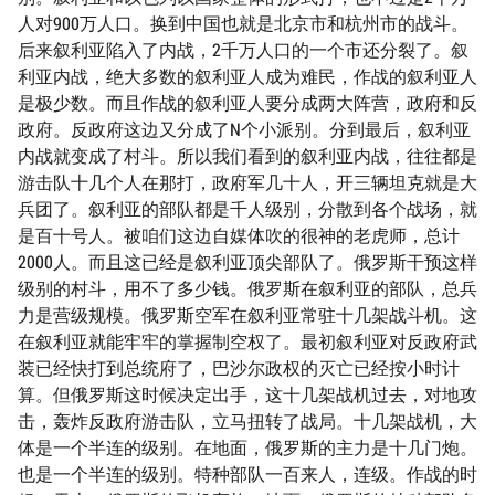
人对900万人口。换到中国也就是北京市和杭州市的战斗。
后来叙利亚陷入了内战，2千万人口的一个市还分裂了。叙
利亚内战，绝大多数的叙利亚人成为难民，作战的叙利亚人
是极少数。而且作战的叙利亚人要分成两大阵营，政府和反
政府。反政府这边又分成了N个小派别。分到最后，叙利亚
内战就变成了村斗。所以我们看到的叙利亚内战，往往都是
游击队十几个人在那打，政府军几十人，开三辆坦克就是大
兵团了。叙利亚的部队都是千人级别，分散到各个战场，就
是百十号人。被咱们这边自媒体吹的很神的老虎师，总计
2000人。而且这已经是叙利亚顶尖部队了。俄罗斯干预这样
级别的村斗，用不了多少钱。俄罗斯在叙利亚的部队，总兵
力是营级规模。俄罗斯空军在叙利亚常驻十几架战斗机。这
在叙利亚就能牢牢的掌握制空权了。最初叙利亚对反政府武
装已经快打到总统府了，巴沙尔政权的灭亡已经按小时计
算。但俄罗斯这时候决定出手，这十几架战机过去，对地攻
击，轰炸反政府游击队，立马扭转了战局。十几架战机，大
体是一个半连的级别。在地面，俄罗斯的主力是十几门炮。
也是一个半连的级别。特种部队一百来人，连级。作战的时