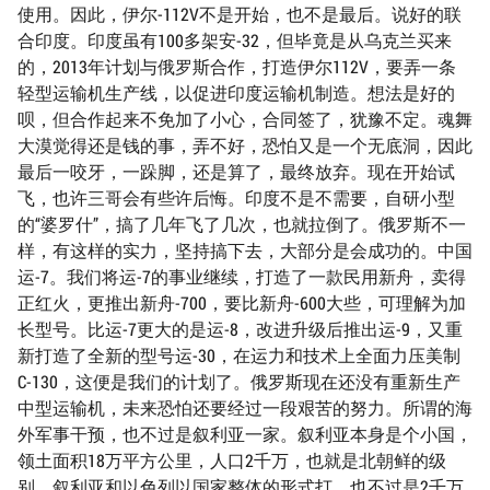
使用。因此，伊尔-112V不是开始，也不是最后。说好的联
合印度。印度虽有100多架安-32，但毕竟是从乌克兰买来
的，2013年计划与俄罗斯合作，打造伊尔112V，要弄一条
轻型运输机生产线，以促进印度运输机制造。想法是好的
呗，但合作起来不免加了小心，合同签了，犹豫不定。魂舞
大漠觉得还是钱的事，弄不好，恐怕又是一个无底洞，因此
最后一咬牙，一跺脚，还是算了，最终放弃。现在开始试
飞，也许三哥会有些许后悔。印度不是不需要，自研小型
的“婆罗什”，搞了几年飞了几次，也就拉倒了。俄罗斯不一
样，有这样的实力，坚持搞下去，大部分是会成功的。中国
运-7。我们将运-7的事业继续，打造了一款民用新舟，卖得
正红火，更推出新舟-700，要比新舟-600大些，可理解为加
长型号。比运-7更大的是运-8，改进升级后推出运-9，又重
新打造了全新的型号运-30，在运力和技术上全面力压美制
C-130，这便是我们的计划了。俄罗斯现在还没有重新生产
中型运输机，未来恐怕还要经过一段艰苦的努力。所谓的海
外军事干预，也不过是叙利亚一家。叙利亚本身是个小国，
领土面积18万平方公里，人口2千万，也就是北朝鲜的级
别。叙利亚和以色列以国家整体的形式打，也不过是2千万