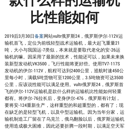
比性能如何
2019后3月30日
备案
网站vultr俄罗斯24，俄罗斯伊尔-112V运
输机首飞，定位为前线轻型战术运输机，最大起飞重量21
吨，大小与我国运-7类似，本来就是要取代老化的安-26运
输机的嘛。因采用了最新的技术，性能还可以，如果未来换
装新型发动机VK3500，飞行性能将更好些。使用TV7-117S
发动机的伊尔-112V，航程可达到2400公里，巡航时速450公
里每小时，满载5吨货物可至1200公里，3.5吨物资可达3500
公里，应该说性能可以满足使用。vultr俄罗斯24，俄罗斯首
飞的伊尔-112V运输机是款什么样的运输机比性能如何轻重
都有。将伊尔-76拉长后，变身伊尔-476，俄罗斯有计划，
要将安-124重新生产，这样重型的和超重型的，都有了；现
在缺乏的是轻型飞机，以及中型运输机。因为当年分家，运
输机制造工厂留在了乌克兰，俄乌翻脸以后，俄罗斯运输机
使用造成极大困难，因此还要折腾一段时期，以满足空天军