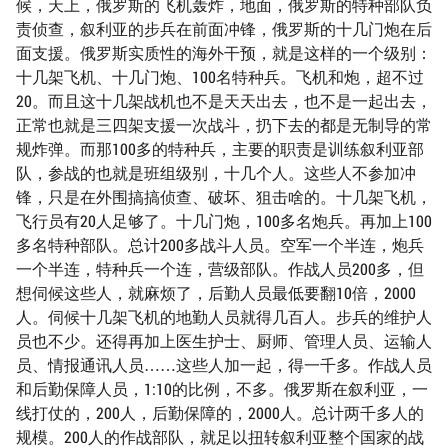
候，天上，俄罗斯的飞机轰炸，地面，俄罗斯的特种部队负
责侦查，叙利亚的步兵在前面冲锋，俄罗斯的十几门炮在后
面支援。俄罗斯实质性的海外干预，就是这样的一个级别：
十几架飞机、十几门炮、100名特种兵。飞机和炮，超不过
20。而且这十几架战机也不是天天出去，也不是一起出去，
正常也就是三四架支援一次战斗，扔下去的都是无制导的常
规炸弹。而那100多的特种兵，主要的职责是训练叙利亚部
队，参战的也就是班组级别，十几个人。这些人不参加冲
锋，只是在外围搞搞侦查、破坏、狙击啥的。十几架飞机，
飞行员有20人足够了。十几门炮，100多名炮兵。再加上100
多名特种部队。总计200多战斗人员。空军一个半连，炮兵
一个半连，特种兵一个连，营级部队。作战人员200多，但
想伺候这些人，就麻烦了，后勤人员最低要翻10倍，2000
人。伺候十几架飞机的地勤人员就得几百人。步兵的维护人
员也不少。还得再加上医生护士、厨师、管理人员、运输人
员、情报通讯人员……这些人加一起，得一千多。作战人员
和后勤保障人员，1:10的比例，不多。俄罗斯在叙利亚，一
线打仗的，200人，后勤保障的，2000人。总计两千多人的
规模。200人的作战部队，就足以扭转叙利亚整个国家的战