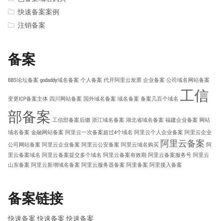
快速备案案例
注销备案
备案
BBS论坛备案
godaddy域名备案
个人备案
代开阿里云发票
企业备案
公司域名网站备案
工信
变更ICP备案主体
四川网站备案
国外域名备案
域名备案
备案几百个域名
部备案
工信部备案后缀
浙江域名备案
湖北省域名备案
福建企业备案
网站
域名备案
金融网站备案
阿里云一次备案超过4个域名
阿里云个人企业备案
阿里云企业
阿里云备案
公司网站备案
阿里云企业备案
阿里云公安备案
阿里云域名购买
阿
里云备案域名
阿里云备案提交多个域名
阿里云备案有效期
阿里云备案服务号
阿里云
山东备案
阿里云新增域名备案
阿里云服务器备案
阿里备案
阿里接入备案
备案链接
快速备案
快速备案
快速备案