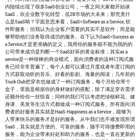
内陆续出现了很多SaaS创业公司，一夜之间大家都开始谈
SaaS，吹企业数字化转型，侃2B市场的大未来；那究竟什
么是SaaS呐？字面意思来看，SaaS=Software as a Service, 软
件即服务；但我认为企业客户需要的其实不是软件，而是能
够帮助他们业务取得成功的服务。在下认为SaaS=Success as
a Service才是更准确的定义，我用你的服务能不能为我的的
公司带来成功是判断一个SaaS好坏的黄金标准；其实as a
service是一种很棒的商业模式，面向消费者的这种订阅式服
务已经非常普遍了，每个人都可以通过月度或者年度订阅的
方式获取动听的音乐、好看的影剧、海量的阅读；几年前的
Truck Club把穿衣也做成了一种订阅服务，每个月给你寄个
盒子，里面是根据你的身材做好的搭配，除了满足穿衣需求
还额外给你一丝惊喜；同样的我们可以考虑把绿植鲜花、健
身课、美发等生活方式都做成一种订阅式服务。所有面向消
费者的好服务其实就是HaaS-Happiness as a Service，能够为
人带来快乐的服务才是好的服务。从中我们也不难发现所谓
SaaS，其实就是方便的、可靠的服务，随手可得缴费即用的
服务，能为企业带来好处和助力的服务，也是一直在更新的