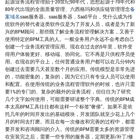
起源业务流程管理始于20世纪90年代，思想起源于70年代和
80年代出现的全面质量管理、六西格玛和供应链管理理念
备
案域名
saas服务器。saas服务器，SaaS平台，凭什么成为传
统软件的替代者这类软件仅是为了开发人员，或者是为了新
兴的BPM顾问，那些既了解业务流程管理解决方案，又善于
使用特定的BPM工具的人。一般业务用户永远不会考虑自己
创建一个业务流程管理应用。现在在过去的5年里，软件变
得用户体验更好、移动端、协同化。它不再是只供程序员使
用。在现在的平台上，任何普通业务用户都可以在几分钟内
创建过去需要几天甚至数个月的应用。传统模型是非常先进
的，功能密集的，复杂的，因为它们只有专业人员可以使用
和配置。在使用传统的业务流程管理软件的时候，也许只需
要1%的专门的、复杂的额外的业务流程，但往往为了研究
几个文字如何使用，可能需要研读整个字典。传统的BPM成
本太高BPM工具往往都有这样一个标签“奢侈”。如果不是依
托几年的时间开发出的基础模块，开发团队就至少花上几个
月的时间去打磨。而且在每一次修改和完善的过程中，都需
要开发和咨询顾问的介入。传统的BPM需要太多的资源管理
在安装完之后，需要一些专用的服务器，定期更新/补丁/修