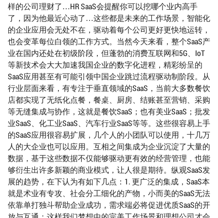
样的公司理财了…HR SaaS会提醒你可以挖哪个业内高手
了，因为他最近心动了…这些都是未来的工作场景，智能化
的企业应用会无处不在，驱动着每个公司更好更快地运转，
也会变革每位白领的工作方式。当然今天来看，整个SaaS产
业在国内还处在初级阶段，但蓬勃的消费互联网和5G、IoT
等新技术会大大加速我国企业的数字化进程，精彩纷呈的
SaaS应用甚至有可能引领中国企业跳过流程驱动制阶段。从
行业层面来看，有专注于垂直领域的SaaS，当前大多数餐饮
店都实现了无纸化点餐，餐桌、厨房、结账甚至营销、采购
等无缝集成与协作，这就是餐饮SaaS；也有美业SaaS；批发
业SaaS、化工业SaaS、汽车行业SaaS等等。这些很容易上手
的SaaS应用很容易扩展，几个人的小团队可以使用，十几万
人的大企业也可以应用。互相之间集成为企业沉淀了大量的
数据，基于这些数据不仅能够驱动更有效的经营管理，也能
够衍生出许多新颖的商业模式，让人很是期待。纵观SaaS发
展的趋势，在下认为有如下几点：1. 更广泛的集成，SaaS本
就是术业有专攻、社会分工细化的产物，小而美的SaaS无法
依靠单打独斗帮助企业成功，需求端必将促进优质SaaS的开
放与互通；这样我们梦想中的完美工作场景和理想公司才会