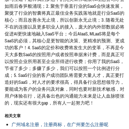
如雨后春笋般涌现；2. 聚焦于垂直行业的SaaS会快速发展，
聚拢了行业的智囊将真正最佳业务实践落地就是行业SaaS的
核心；而且改善永无止境，所以创新永无止境；3. 随着无处
不在的连接以及更多职业人的接入，庞大的内外部数据必将
促进AI更快速地融入SaaS平台；今后AIaaS, MLaaS将是每个
SaaS的必须，其核心是更智能的决策、更精准的预测、更成
功的客户！4. SaaS的定价和收费将发生大的变革，不再是今
天大多数SaaS的按照用户或者按照单据来计费，而是真正可
以按照企业所用甚至企业所得进行收费；你用了我的SaaS，
节省了多少；多赚了多少，我们可以按照一个比例进行分
成；5. SaaS行业的客户成功团队将需要大量人才，真正要打
造好的SaaS，对人才的要求很高，得具备行业思想领导力，
要能成为客户的业务问及对象，同时也要对新技术敏感，对
用户体验在行，还具备出色的沟通能力未来是让人血脉喷张
的，现实还有很大gap，所有人一起努力吧！
相关文章
广州域名注册，注册商标，在广州要怎么注册呢