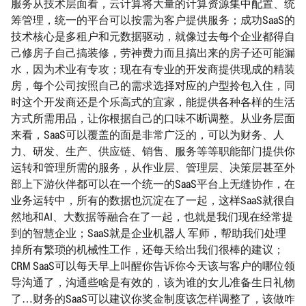
服务从技术层面看，云计算将大量的计算资源集中配置、统
筹管理，统一的平台可以按需为客户提供服务；成功SaaS的
技术核心是多租户和元数据驱动，就像过去每个企业都得自
己修房子自己搞装修，劳神费力而且搞出来的房子还可能漏
水，因为术业有专攻；现在有专业的开发商提供现成的精装
房，每个公司按照自己的需求选择对应的户型拎包入住，同
时这个开发商还是个乐高式的宜家，能提供各种各样的生活
方式所需用品，让你根据自己的口味不断调整。从业务层面
来看，SaaS可以覆盖的面是非常广泛的，可以为财务、人
力、研发、生产、供应链、销售、服务等等职能部门提供你
运转和管理所需的服务，从作业层、管理层、决策层甚至外
部上下游伙伴都可以在一个统一的SaaS平台上无缝协作，在
业务运转中，所有的数据也沉淀在了一起，这样SaaS就很自
然地和AI、大数据等融合在了一起，也就是我们现在经常提
到的智慧企业；SaaS就是企业机器人 军师，帮助我们处理
掉所有繁琐的机械性工作，还每天给出我们很棒的建议；
CRM SaaS可以每天早上叫醒你告诉你今天该与客户的哪位领
导沟通了，沟通些啥是有效的，该为谁的女儿准备生日礼物
了…财务的SaaS可以建议你奖金制度该怎样调整了，该做咋