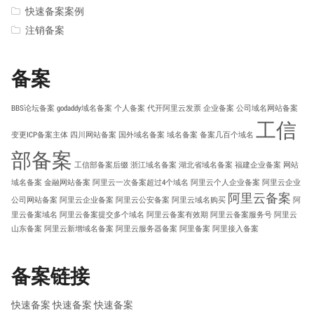
快速备案案例
注销备案
备案
BBS论坛备案
godaddy域名备案
个人备案
代开阿里云发票
企业备案
公司域名网站备案
工信
变更ICP备案主体
四川网站备案
国外域名备案
域名备案
备案几百个域名
部备案
工信部备案后缀
浙江域名备案
湖北省域名备案
福建企业备案
网站
域名备案
金融网站备案
阿里云一次备案超过4个域名
阿里云个人企业备案
阿里云企业
阿里云备案
公司网站备案
阿里云企业备案
阿里云公安备案
阿里云域名购买
阿
里云备案域名
阿里云备案提交多个域名
阿里云备案有效期
阿里云备案服务号
阿里云
山东备案
阿里云新增域名备案
阿里云服务器备案
阿里备案
阿里接入备案
备案链接
快速备案
快速备案
快速备案