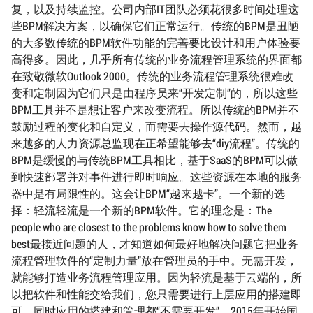
复，以及持续监控。公司内部IT团队必须花很多时间处理这
些BPM解决方案，以确保它们正常运行。传统的BPM是丑陋
的大多数传统的BPM软件功能的完善要比设计和用户体验要
高得多。因此，几乎所有传统的业务流程管理系统的界面都
在致敬微软Outlook 2000。传统的业务流程管理系统很难改
变和定制因为它们只是由程序员来“开发定制”的，所以这些
BPM工具并不是想让客户来改变流程。所以传统的BPM并不
鼓励过程的变化和自定义，而需要去操作源代码。然而，越
来越多的人力资源总监现在正希望能够去“diy流程”。传统的
BPM是缓慢的与传统BPM工具相比，基于SaaS的BPM可以做
到快速部署并对事件进行即时响应。这些资源在本地的服务
器中是有局限性的。这会让BPM“越来越卡”。一个新的选
择：轻流轻流是一个新的BPM软件。它的理念是：The
people who are closest to the problems know how to solve them
best最接近问题的人，才知道如何最好地解决问题它把业务
流程管理软件的“定制力量”放在管理员的手中。无需开发，
就能够打造业务流程管理应用。因为轻流是基于云端的，所
以把软件和性能交给我们，您只需要进行上层应用的搭建即
可。同时应用的搭建和管理都“不需要开发”。2015年开始国