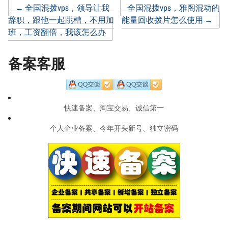
Post
←
全国混拨vps，领导让我
全国混拨vps，雅阁混动的
辞职，跟他一起跳槽，不用加
能量回收拨片怎么使用
→
班，工资翻倍，我该怎么办
navigation
备案客服
快速备案、淘宝交易、诚信第一
个人企业备案、今年开头新号、独立密码