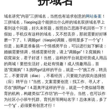
域名讲究“内容”三拼域名，当然也有追求创意的
网站备案
！
三拼域名，Tiaoping这个能拼出什么样的域名双拼域名早上
看到这个问题，好久未答题，按照自己思路手机回答一下！
假如，手机仅有这样的域名，又不想丢弃，那就需要好好琢
磨一下了。1. 调频go!（tiaopin)调频，很明显多了一个“g”！
但是，如果是准备搞一个情感类平台，可以进行如下解读：
婚姻需要情调，情感需要经营，请上“调频go”！2.窕频购！
窈窕淑女，君子好逑！当然，这样的平台就是经营成人用品
的商城！要想生活好，处处有情趣！成人情趣用品，首
选“窕频购”！3.挑聘go!这样的平台，就是一个“挑工作，聘员
工，不要背调（diao），不看经历，只要能力的双向选择招
（应）聘平台！”当然，文案需要创意：找工作、寻人才，
尽在“挑聘go”！4.題奥坪这样的平台，就是一个类似辅导教
育的机构，构建类似“工作坊”的一个平台。当然，也可以作
为社区小小班午托群、育托所等网站名字！总体来说，多了
一个“g”，必须要有创意才行！