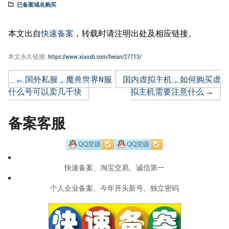
已备案域名购买
本文出自
快速备案
，转载时请注明出处及相应链接。
本文永久链接:
https://www.xiaosb.com/beian/27713/
Post
←
国外私服，魔兽世界N服
国内虚拟主机，如何购买虚
什么号可以卖几千块
拟主机需要注意什么
→
navigation
备案客服
快速备案、淘宝交易、诚信第一
个人企业备案、今年开头新号、独立密码