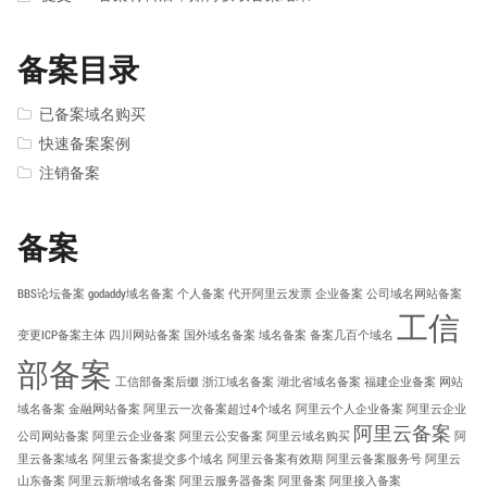
备案目录
已备案域名购买
快速备案案例
注销备案
备案
BBS论坛备案
godaddy域名备案
个人备案
代开阿里云发票
企业备案
公司域名网站备案
工信
变更ICP备案主体
四川网站备案
国外域名备案
域名备案
备案几百个域名
部备案
工信部备案后缀
浙江域名备案
湖北省域名备案
福建企业备案
网站
域名备案
金融网站备案
阿里云一次备案超过4个域名
阿里云个人企业备案
阿里云企业
阿里云备案
公司网站备案
阿里云企业备案
阿里云公安备案
阿里云域名购买
阿
里云备案域名
阿里云备案提交多个域名
阿里云备案有效期
阿里云备案服务号
阿里云
山东备案
阿里云新增域名备案
阿里云服务器备案
阿里备案
阿里接入备案