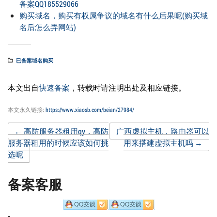
备案QQ185529066
购买域名，购买有权属争议的域名有什么后果呢(购买域
名后怎么弄网站)
已备案域名购买
本文出自
快速备案
，转载时请注明出处及相应链接。
本文永久链接:
https://www.xiaosb.com/beian/27984/
Post
←
高防服务器租用qy，高防
广西虚拟主机，路由器可以
服务器租用的时候应该如何挑
用来搭建虚拟主机吗
→
选呢
navigation
备案客服