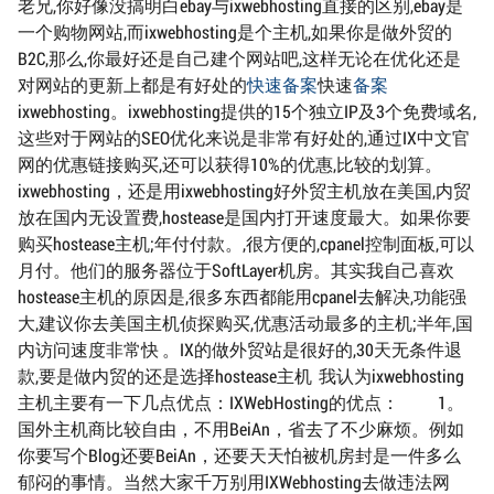
老兄,你好像没搞明白ebay与ixwebhosting直接的区别,ebay是
一个购物网站,而ixwebhosting是个主机,如果你是做外贸的
B2C,那么,你最好还是自己建个网站吧,这样无论在优化还是
对网站的更新上都是有好处的
快速备案
快速
备案
ixwebhosting。ixwebhosting提供的15个独立IP及3个免费域名,
这些对于网站的SEO优化来说是非常有好处的,通过IX中文官
网的优惠链接购买,还可以获得10%的优惠,比较的划算。
ixwebhosting，还是用ixwebhosting好外贸主机放在美国,内贸
放在国内无设置费,hostease是国内打开速度最大。如果你要
购买hostease主机;年付付款。,很方便的,cpanel控制面板,可以
月付。他们的服务器位于SoftLayer机房。其实我自己喜欢
hostease主机的原因是,很多东西都能用cpanel去解决,功能强
大,建议你去美国主机侦探购买,优惠活动最多的主机;半年,国
内访问速度非常快 。IX的做外贸站是很好的,30天无条件退
款,要是做内贸的还是选择hostease主机 我认为ixwebhosting
主机主要有一下几点优点：IXWebHosting的优点： 1。
国外主机商比较自由，不用BeiAn，省去了不少麻烦。例如
你要写个Blog还要BeiAn，还要天天怕被机房封是一件多么
郁闷的事情。当然大家千万别用IXWebhosting去做违法网