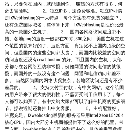
站，只要你在国内，就能抓到你。 赚钱的方式有很多，何
必去冒险呢。 2。独立IP多，送免费域名。独立IP可谓
是IXWebHosting的一大特点，每个方案都有免费的独立IP，
还有免费国际域名，整体算下来，IXWebHosting是性价比最
高的一款国外主机了。 3。 国内各网络访问速度都不
错。各地ping的速度一般都在200到300之间，美国主机在这
个范围的就算好的了。速度方面，肯定比不上国内顶级的空
间，但是国内的这些空间都太贵了，而国内比较差的空间的
访问速度还没有ixwebhosting的好。而且国内的主机，大部
分都存在各网络互访非常慢，例如网通的访问电信的就很
慢，而国外的一般没有这个问题，网通和电信访问都差不
多。 当然因为国内网络状况复杂，各地区访问还是有不少
差异的。 4。支持支付宝付款，有中文网站。这个给国
内用户带来了很大的便利性，不需要受制于信用卡了，每个
人都可以购买了。有中文站大家都可以了解主机商的更多细
节。据说近期还将推出中文客服。 5。主机配置好，
带宽充足。IXwebhosting最新的服务器采用Intel Xeon L5420 4
核心CPU，国内大部分主机商都提供不了这么好的配置。带
宽方面，ixwebhosting有自己的数据中心，具体的带宽数据