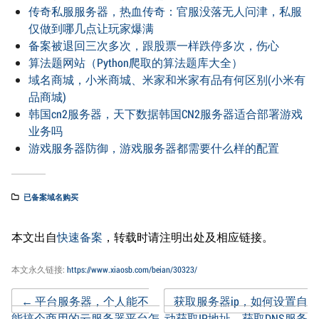
传奇私服服务器，热血传奇：官服没落无人问津，私服
仅做到哪几点让玩家爆满
备案被退回三次多次，跟股票一样跌停多次，伤心
算法题网站（Python爬取的算法题库大全）
域名商城，小米商城、米家和米家有品有何区别(小米有
品商城)
韩国cn2服务器，天下数据韩国CN2服务器适合部署游戏
业务吗
游戏服务器防御，游戏服务器都需要什么样的配置
已备案域名购买
本文出自
快速备案
，转载时请注明出处及相应链接。
本文永久链接:
https://www.xiaosb.com/beian/30323/
Post
←
平台服务器，个人能不
获取服务器ip，如何设置自
能搞个商用的云服务器平台怎
动获取IP地址、获取DNS服务