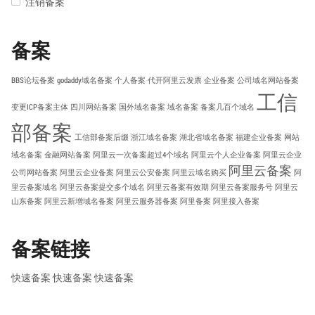
注销备案
备案
BBS论坛备案
godaddy域名备案
个人备案
代开阿里云发票
企业备案
公司域名网站备案
工信
变更ICP备案主体
四川网站备案
国外域名备案
域名备案
备案几百个域名
部备案
工信部备案后缀
浙江域名备案
湖北省域名备案
福建企业备案
网站
域名备案
金融网站备案
阿里云一次备案超过4个域名
阿里云个人企业备案
阿里云企业
阿里云备案
公司网站备案
阿里云企业备案
阿里云公安备案
阿里云域名购买
阿
里云备案域名
阿里云备案提交多个域名
阿里云备案有效期
阿里云备案服务号
阿里云
山东备案
阿里云新增域名备案
阿里云服务器备案
阿里备案
阿里接入备案
备案链接
快速备案
快速备案
快速备案