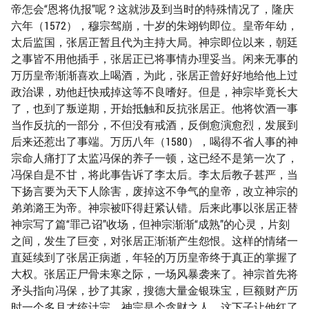
帝怎会“恩将仇报”呢？这就涉及到当时的特殊情况了，隆庆
六年（1572），穆宗驾崩，十岁的朱翊钧即位。皇帝年幼，
太后监国，张居正暂且代为主持大局。神宗即位以来，朝廷
之事皆不用他插手，张居正已将事情办理妥当。闲来无事的
万历皇帝渐渐喜欢上喝酒，为此，张居正曾好好地给他上过
政治课，劝他赶快戒掉这等不良嗜好。但是，神宗毕竟长大
了，也到了叛逆期，开始抵触和反抗张居正。他将饮酒一事
当作反抗的一部分，不但没有戒酒，反倒愈演愈烈，发展到
后来还惹出了事端。万历八年（1580），喝得不省人事的神
宗命人痛打了太监冯保的养子一顿，这已经不是第一次了，
冯保自是不甘，将此事告诉了李太后。李太后教子甚严，当
下扬言要为天下人除害，废掉这不争气的皇帝，改立神宗的
弟弟潞王为帝。神宗被吓得赶紧认错。后来此事以张居正替
神宗写了篇“罪己诏”收场，但神宗渐渐“成熟”的心灵，片刻
之间，发生了巨变，对张居正渐渐产生怨恨。这样的情绪一
直延续到了张居正病逝，年轻的万历皇帝终于真正的掌握了
大权。张居正尸骨未寒之际，一场风暴袭来了。神宗首先将
矛头指向冯保，抄了其家，搜德大量金银珠宝，巨额财产历
时一个多月才统计完，神宗是个贪财之人，这下子让他红了