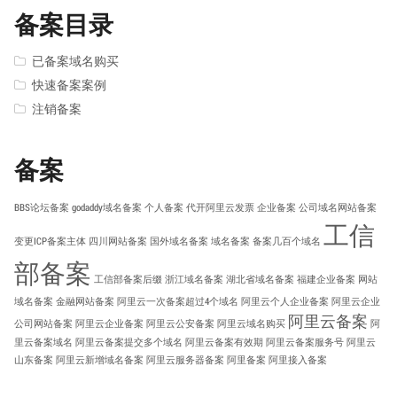
备案目录
已备案域名购买
快速备案案例
注销备案
备案
BBS论坛备案
godaddy域名备案
个人备案
代开阿里云发票
企业备案
公司域名网站备案
工信
变更ICP备案主体
四川网站备案
国外域名备案
域名备案
备案几百个域名
部备案
工信部备案后缀
浙江域名备案
湖北省域名备案
福建企业备案
网站
域名备案
金融网站备案
阿里云一次备案超过4个域名
阿里云个人企业备案
阿里云企业
阿里云备案
公司网站备案
阿里云企业备案
阿里云公安备案
阿里云域名购买
阿
里云备案域名
阿里云备案提交多个域名
阿里云备案有效期
阿里云备案服务号
阿里云
山东备案
阿里云新增域名备案
阿里云服务器备案
阿里备案
阿里接入备案