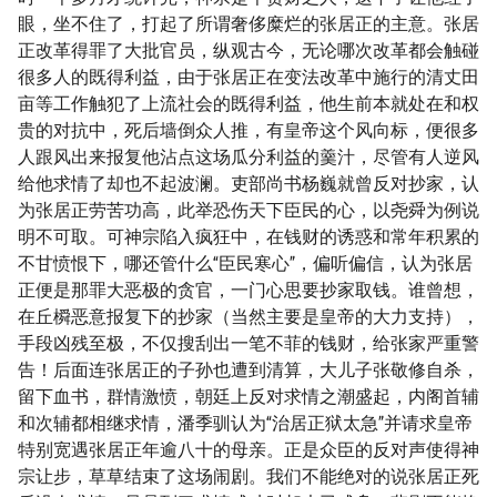
眼，坐不住了，打起了所谓奢侈糜烂的张居正的主意。张居
正改革得罪了大批官员，纵观古今，无论哪次改革都会触碰
很多人的既得利益，由于张居正在变法改革中施行的清丈田
亩等工作触犯了上流社会的既得利益，他生前本就处在和权
贵的对抗中，死后墙倒众人推，有皇帝这个风向标，便很多
人跟风出来报复他沾点这场瓜分利益的羹汁，尽管有人逆风
给他求情了却也不起波澜。吏部尚书杨巍就曾反对抄家，认
为张居正劳苦功高，此举恐伤天下臣民的心，以尧舜为例说
明不可取。可神宗陷入疯狂中，在钱财的诱惑和常年积累的
不甘愤恨下，哪还管什么“臣民寒心”，偏听偏信，认为张居
正便是那罪大恶极的贪官，一门心思要抄家取钱。谁曾想，
在丘橓恶意报复下的抄家（当然主要是皇帝的大力支持），
手段凶残至极，不仅搜刮出一笔不菲的钱财，给张家严重警
告！后面连张居正的子孙也遭到清算，大儿子张敬修自杀，
留下血书，群情激愤，朝廷上反对求情之潮盛起，内阁首辅
和次辅都相继求情，潘季驯认为“治居正狱太急”并请求皇帝
特别宽遇张居正年逾八十的母亲。正是众臣的反对声使得神
宗让步，草草结束了这场闹剧。我们不能绝对的说张居正死