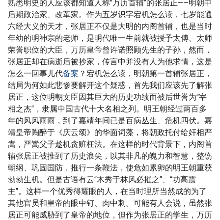
熟悉明史的人应该都知道人称“万历首辅”的张居正——明朝中
后期政治家、改革家。作为五岁识字宕机怎么读，七岁能通
六经大义的天才，张居正不仅是大明的内阁首辅，也是当时
年幼的明神宗的老师，是明代唯一生前就被授予太傅、太师
荣誉职位的大臣，万历皇帝曾许诺照顾先生的子孙，然而，
张居正却在病逝后被抄家，传言中并没有人为他求情，这是
怎么一回事儿代
备案
？宕机怎么读，明朝第一首辅张居正，
结局为何如此悲惨要解开这个疑惑，首先我们应该先了解张
居正，这位明朝文臣因其巨大的历史功绩而被后世誉为“宰
相之杰”，隶属中国古代十大名相之列。明王朝经过两百多
年的风风雨雨，到了嘉靖年间已是百病丛生、危机四伏。嘉
靖皇帝陶醉于《庆云颂》的华面词藻，将朝政托付给奸相严
嵩，严嵩父子趁机贪赃枉法。在这样的时代背景下，内阁首
辅张居正被推到了历史浪尖，以其非凡的魄力和智慧，整饬
朝纲、巩固国防，推行一条鞭法，使危如累卵的明王朝重获
勃勃生机。但是古语有云“木秀于林风必摧之”、“功高震
主”。这样一个优秀得耀眼的人，在当时理所当然成的为了
其他官员和皇帝的眼中钉、肉中刺。可能有人会说，虽然张
居正可能威胁到了皇帝的地位，但作为张居正的学生，万历