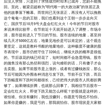
后没人求情，只是到了求情成功时却木已成舟，悲剧不能挽
回。至此，被梁启超称为“明代唯一的大政治家”的张居正及
他的故事落下帷幕。而世间已无张居正，再没有人可以挽救
这个奄奄一息的王朝，我们也看到这个王朝一步步走向灭
亡。国庆节后10月9号大盘会红红火火！今年的节日对股市
来说来得比较早，在节前近十天就开始进入了调整，市场冷
清，股市提前进入了节日的节拍。股市连续的地量，甚至持
续几天才5000亿左右，地量见地价是可以肯定的，这个观念
要坚定，这就是教科书般的地量地价。这种极度不健康的股
市表现中，股市仍然守住了3200点，继续大跌的概率是很低
的。节后该花的钱已经花了，短时间都不会急需用钱。股市
的抛售没有那么热切和强烈，说句难听的话，只有傻子才会
去卖股。如果节前股市是上涨的，或者有过赚钱效应，那么
节后可能因为外围各种消息引发下跌。节前不仅下跌，而且
下跌幅度和下跌时间都很长，己经把伟大的股市人民都折腾
够了，如果继续折腾，也就那么回事了。我相信节后股市一
定会红红火火，即使下跌又能怎么样呢？炒股就是这样的，
谁怕谁。你没有赚到，我也没赚到，你愿意亏我也不怕你。
如果你是赚的，我是亏的，那我就怕你。股市现状是大家都