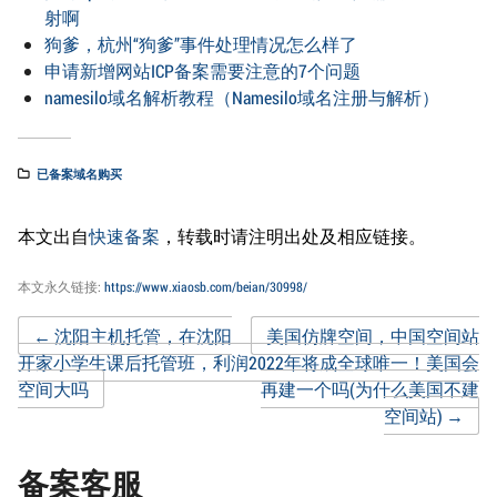
射啊
狗爹，杭州“狗爹”事件处理情况怎么样了
申请新增网站ICP备案需要注意的7个问题
namesilo域名解析教程（Namesilo域名注册与解析）
已备案域名购买
本文出自
快速备案
，转载时请注明出处及相应链接。
本文永久链接:
https://www.xiaosb.com/beian/30998/
Post
←
沈阳主机托管，在沈阳
美国仿牌空间，中国空间站
开家小学生课后托管班，利润
2022年将成全球唯一！美国会
空间大吗
再建一个吗(为什么美国不建
navigation
空间站)
→
备案客服