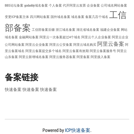
BBS论坛备案
godaddy域名备案
个人备案
代开阿里云发票
企业备案
公司域名网站备案
工信
变更ICP备案主体
四川网站备案
国外域名备案
域名备案
备案几百个域名
部备案
工信部备案后缀
浙江域名备案
湖北省域名备案
福建企业备案
网站
域名备案
金融网站备案
阿里云一次备案超过4个域名
阿里云个人企业备案
阿里云企业
阿里云备案
公司网站备案
阿里云企业备案
阿里云公安备案
阿里云域名购买
阿
里云备案域名
阿里云备案提交多个域名
阿里云备案有效期
阿里云备案服务号
阿里云
山东备案
阿里云新增域名备案
阿里云服务器备案
阿里备案
阿里接入备案
备案链接
快速备案
快速备案
快速备案
Powered by
ICP快速备案
.