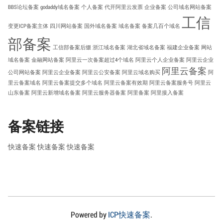
BBS论坛备案
godaddy域名备案
个人备案
代开阿里云发票
企业备案
公司域名网站备案
工信
变更ICP备案主体
四川网站备案
国外域名备案
域名备案
备案几百个域名
部备案
工信部备案后缀
浙江域名备案
湖北省域名备案
福建企业备案
网站
域名备案
金融网站备案
阿里云一次备案超过4个域名
阿里云个人企业备案
阿里云企业
阿里云备案
公司网站备案
阿里云企业备案
阿里云公安备案
阿里云域名购买
阿
里云备案域名
阿里云备案提交多个域名
阿里云备案有效期
阿里云备案服务号
阿里云
山东备案
阿里云新增域名备案
阿里云服务器备案
阿里备案
阿里接入备案
备案链接
快速备案
快速备案
快速备案
Powered by
ICP快速备案
.