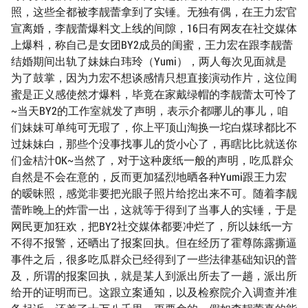
照，这些全都被李靓蕾拿到了实锤。无独有偶，在王力宏官
宣离婚，李靓蕾爆料文上线的间隙，16日有网友在社交媒体
上爆料，称自己是女团BY2成员的闺蜜，王力宏在跟李靓蕾
结婚期间出轨了妹妹白玮玲（Yumi），两人每次见面就是
为了鼓掌，因为力宏不想谈感情只想直接演动作片，这位闺
蜜是正义感使然才爆料，毕竟在家戴绿帽的李靓蕾太可怜了
~当天BY2的工作室就发了声明，表示介都哪儿的事儿，咱
们妹妹可单纯可无瑕了，你上平顶山淘换一坨白煤球都比不
过妹妹白，那些个没事找事儿的货小心了，再瞎比比就送你
们金桔汁OK~当然了，对于这种废纸一般的声明，吃瓜群众
自然是不会在意的，反而更加猛烈地晒各种Yumi跟王力宏
的暧昧照，感觉非要把光眼子照片给挖出来不可。随着李靓
蕾昨晚上的炸雷一出，这就等于得到了当事人的实锤，于是
网民更加狂欢，把BY2社交媒体都要冲烂了，所以妹纸一方
不得不报警，还晒出了报案回执。但在经历了霍尊陈露撕逼
事件之后，很多吃瓜群众已经得到了一些法律基础知识的普
及，所谓的报案回执，就是某人到派出所去了一趟，派出所
给开的证明而已。这跟立案通知，以及检察院介入调查并准