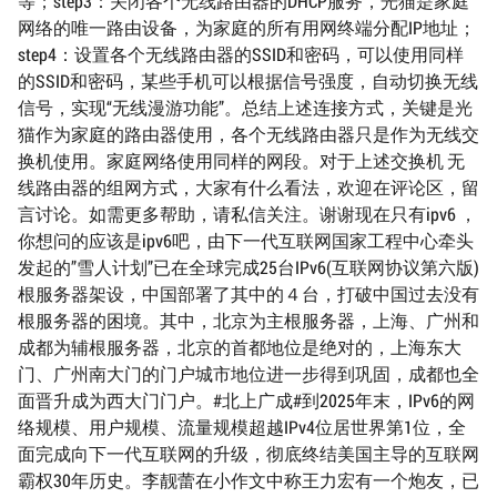
等；step3：关闭各个无线路由器的DHCP服务，光猫是家庭
网络的唯一路由设备，为家庭的所有用网终端分配IP地址；
step4：设置各个无线路由器的SSID和密码，可以使用同样
的SSID和密码，某些手机可以根据信号强度，自动切换无线
信号，实现“无线漫游功能”。总结上述连接方式，关键是光
猫作为家庭的路由器使用，各个无线路由器只是作为无线交
换机使用。家庭网络使用同样的网段。对于上述交换机 无
线路由器的组网方式，大家有什么看法，欢迎在评论区，留
言讨论。如需更多帮助，请私信关注。谢谢现在只有ipv6 ，
你想问的应该是ipv6吧，由下一代互联网国家工程中心牵头
发起的”雪人计划”已在全球完成25台IPv6(互联网协议第六版)
根服务器架设，中国部署了其中的４台，打破中国过去没有
根服务器的困境。其中，北京为主根服务器，上海、广州和
成都为辅根服务器，北京的首都地位是绝对的，上海东大
门、广州南大门的门户城市地位进一步得到巩固，成都也全
面晋升成为西大门门户。#北上广成#到2025年末，IPv6的网
络规模、用户规模、流量规模超越IPv4位居世界第1位，全
面完成向下一代互联网的升级，彻底终结美国主导的互联网
霸权30年历史。李靓蕾在小作文中称王力宏有一个炮友，已