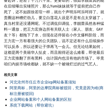
备起诉，还差了十万八千里。更要命的，假如李靓蕾真的能
在后续曝出实锤照片，那么Yumi妹妹就等于提前把自己作
死了，还不如跟徐若瑄一样，就出个声明乐呵乐呵得了。就
贵圈这种糟烂劲儿，要立白莲花人设是不是有点太穿越了，
真当村里还没通网呢。不过调侃归调侃，李靓蕾虽然各种猛
料一通放，把王力宏身边所有关联人士（家人、朋友、GAY
友？等）都拖下了水，但现在还停留在小作文爆料阶段，而
王力宏一方有着强大的公关团队，说不定还有什么后续操作
可以反杀，所以还要让子弹再飞一会儿。但无论结果如何，
这都是两个美籍华人扯皮，而且闹得还这么难看，即使最后
王力宏推翻了所有黑料，估计国内也没有他的市场了。毕竟
咱们内娱市场啥都缺，就不缺一个被锤烂过的过气艺人。
相关文章
河北沧州市任丘市企业icp网站备案须知
阿里商标，阿里的达摩院商标被驳回，究竟是因为啥(商
标注册被驳回)
企业网站备案和个人网站备案的区别
系统下载网站（帮你避坑）