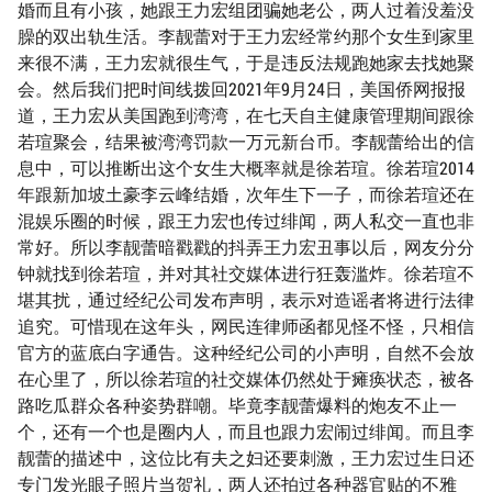
婚而且有小孩，她跟王力宏组团骗她老公，两人过着没羞没
臊的双出轨生活。李靓蕾对于王力宏经常约那个女生到家里
来很不满，王力宏就很生气，于是违反法规跑她家去找她聚
会。然后我们把时间线拨回2021年9月24日，美国侨网报报
道，王力宏从美国跑到湾湾，在七天自主健康管理期间跟徐
若瑄聚会，结果被湾湾罚款一万元新台币。李靓蕾给出的信
息中，可以推断出这个女生大概率就是徐若瑄。徐若瑄2014
年跟新加坡土豪李云峰结婚，次年生下一子，而徐若瑄还在
混娱乐圈的时候，跟王力宏也传过绯闻，两人私交一直也非
常好。所以李靓蕾暗戳戳的抖弄王力宏丑事以后，网友分分
钟就找到徐若瑄，并对其社交媒体进行狂轰滥炸。徐若瑄不
堪其扰，通过经纪公司发布声明，表示对造谣者将进行法律
追究。可惜现在这年头，网民连律师函都见怪不怪，只相信
官方的蓝底白字通告。这种经纪公司的小声明，自然不会放
在心里了，所以徐若瑄的社交媒体仍然处于瘫痪状态，被各
路吃瓜群众各种姿势群嘲。毕竟李靓蕾爆料的炮友不止一
个，还有一个也是圈内人，而且也跟力宏闹过绯闻。而且李
靓蕾的描述中，这位比有夫之妇还要刺激，王力宏过生日还
专门发光眼子照片当贺礼，两人还拍过各种器官贴的不雅