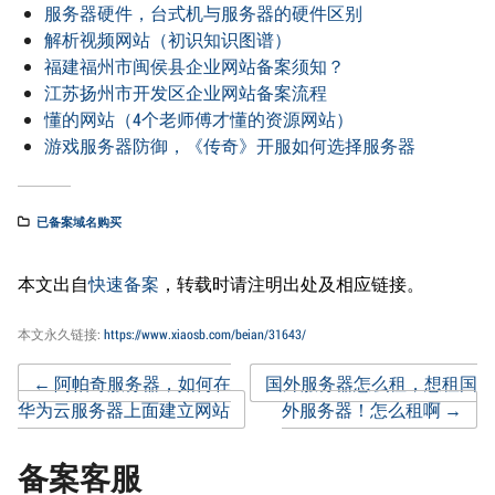
服务器硬件，台式机与服务器的硬件区别
解析视频网站（初识知识图谱）
福建福州市闽侯县企业网站备案须知？
江苏扬州市开发区企业网站备案流程
懂的网站（4个老师傅才懂的资源网站）
游戏服务器防御，《传奇》开服如何选择服务器
已备案域名购买
本文出自
快速备案
，转载时请注明出处及相应链接。
本文永久链接:
https://www.xiaosb.com/beian/31643/
Post
←
阿帕奇服务器，如何在
国外服务器怎么租，想租国
华为云服务器上面建立网站
外服务器！怎么租啊
→
navigation
备案客服