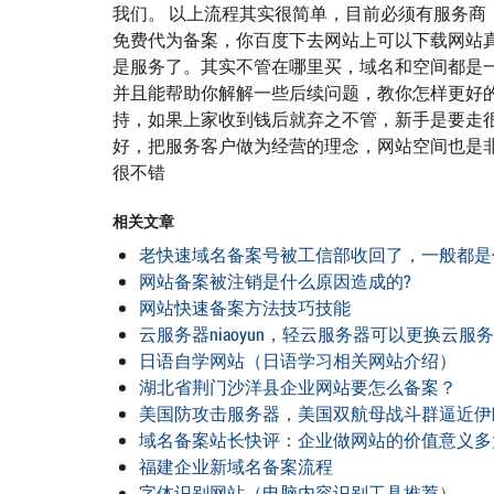
我们。 以上流程其实很简单，目前必须有服务
免费代为备案，你百度下去网站上可以下载网站
是服务了。其实不管在哪里买，域名和空间都是
并且能帮助你解解一些后续问题，教你怎样更好
持，如果上家收到钱后就弃之不管，新手是要走
好，把服务客户做为经营的理念，网站空间也是
很不错
相关文章
老快速域名备案号被工信部收回了，一般都是
网站备案被注销是什么原因造成的?
网站快速备案方法技巧技能
云服务器niaoyun，轻云服务器可以更换云服
日语自学网站（日语学习相关网站介绍）
湖北省荆门沙洋县企业网站要怎么备案？
美国防攻击服务器，美国双航母战斗群逼近伊
域名备案站长快评：企业做网站的价值意义多
福建企业新域名备案流程
字体识别网站（电脑内容识别工具推荐）