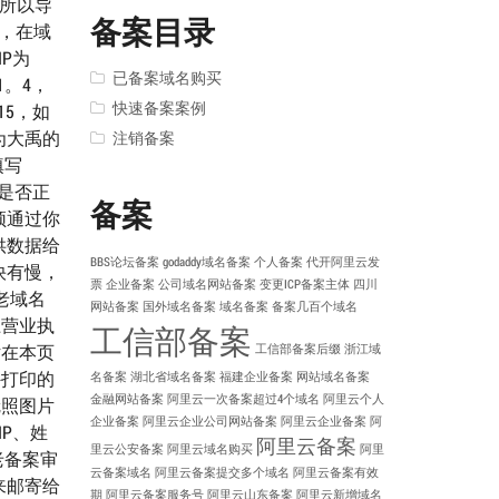
，所以导
备案目录
2，在域
P为
已备案域名购买
1。4，
快速备案案例
15，如
为大禹的
注销备案
填写
看是否正
备案
须通过你
供数据给
BBS论坛备案
godaddy域名备案
个人备案
代开阿里云发
快有慢，
票
企业备案
公司域名网站备案
变更ICP备案主体
四川
老域名
网站备案
国外域名备案
域名备案
备案几百个域名
上营业执
工信部备案
话在本页
工信部备案后缀
浙江域
外打印的
名备案
湖北省域名备案
福建企业备案
网站域名备案
金融网站备案
阿里云一次备案超过4个域名
阿里云个人
冠照图片
企业备案
阿里云企业公司网站备案
阿里云企业备案
阿
P、姓
阿里云备案
里云公安备案
阿里云域名购买
阿里
老备案审
云备案域名
阿里云备案提交多个域名
阿里云备案有效
来邮寄给
期
阿里云备案服务号
阿里云山东备案
阿里云新增域名