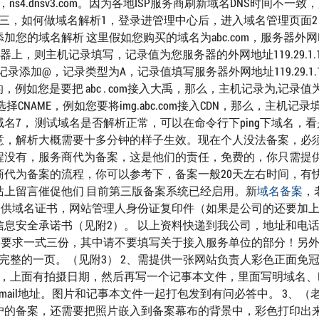
.，ns4.dnsv3.com。因为各地ISP服务商刷新域名DNS时间不一致
。三，如何做域名解析1，登录进管理中心后，进入域名管理页面
的域名解析 这里假如您购买的域名为abc.com，服务器外网I
析到您服务器上，则主机记录填写，记录值为您服务器的外网地址119.29.1.
记录添加@，记录类型为A，记录值填写服务器外网地址119.29.1.
例如您是要把 abc . com接入大禹，那么，主机记录为,记录值
NAME，例如您要将img.abc.com接入CDN，那么，主机记录
CDN域名7， 测试域名是否解析正常，可以在命令行下ping下域名，
注意，解析大概需要十多分钟的样子生效。现在个人没法备案，必
程没有，服务商代为备案，这是他们的责任，免费的，你只需提
代为备案的流程，你可以参考下，备案一般20天左右时间，有
上留言催促他们 目前第三版备案系统已经启用。新
域名备案
，
提供域名证书，网站管理人身份证复印件（如果是公司的还要加
息安全承诺书（见附2）。 以上资料快递到我公司，地址和电
2页表格要求一式三份，其中请不要填写关于接入服务单位的部分！另
完整的一页。（见附3） 2、需提供一张网站负责人彩色正面免
背景，上面有拍摄日期，然后再写一个记事本文件，里面写明域名、I
ail地址。图片和记事本文件一起打包发到有问必答中。 3、（
户的备案，还需要把照片嵌入到备案幕布的背景中，彩色打印出