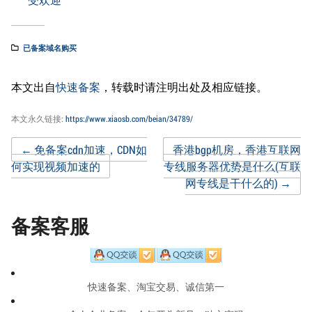
已备案域名购买
本文出自
快速备案
，转载时请注明出处及相应链接。
本文永久链接:
https://www.xiaosb.com/beian/34789/
Post
←
免备案cdn加速，CDN如
香港bgp机房，香港互联网
何实现视频加速的
专线服务器优势是什么(互联
网专线是干什么的)
→
navigation
备案客服
快速备案、淘宝交易、诚信第一