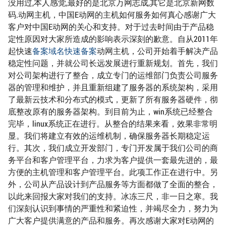
没用过,本人感觉,最好的是北京万网志成,其它是北京新网数
码.动网主机，中国E动网的主机如何服务如何真心感谢广大
客户对中国E动网的关心和支持。对于过去时间由于产品稳
定性原因对大家所造成的影响表示深刻的歉意。自从2011年
起快速
备案域名
快速备案
动网主机，公司开始着手解决产品
稳定性问题，并就公司长远发展进行重新规划。首先，我们
对公司架构进行了整合，成立专门的运维部门负责公司服务
器的管理和维护，并且重新组建了服务器的系统架构，采用
了最新云技术和分布式的模式，更新了所有服务器硬件，彻
底整改原有的服务器架构。到目前为止，win系统已经整合
完毕，linux系统正在进行。从整合的结果来看，效果非常明
显。我们将建立有效的运维机制，确保服务器长期稳定运
行。其次，我们成立开发部门，专门开发属于我们公司的商
务平台和客户管理平台，力求为客户提供一套最先进的，最
方便的主机管理和客户管理平台。此项工作正在进行中。另
外，公司从产品设计到产品服务等方面都做了全面的整合，
以此来回报大家对我们的支持。冰冻三尺，非一日之寒。我
们深刻认识到事情的严重性和紧迫性，并竭尽全力，努力为
广大客户提供满意的产品和服务。再次感谢大家对E动网的