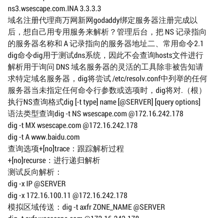
ns3.wsescape.com.INA 3.3.3.3
域名注册代理商万网新网godaddy绑定服务器注册完成以
后，想自己用专用服务来解析？管理后台，把 NS 记录指向
的服务器名称和 A 记录指向的服务器地址二、常用命令2.1
dig命令dig用于测试dns系统，因此不会查询hosts文件进行
解析用于询问 DNS 域名服务器的灵活的工具除非被告知请
求特定域名服务器，dig将尝试 /etc/resolv.conf中列举的任何
服务器当未指定任何命令行参数或选项时，dig将对.（根）
执行NS查询格式dig [-t type] name [@SERVER] [query options]
语法类型查询dig -t NS wsescape.com @172.16.242.178
dig -t MX wsescape.com @172.16.242.178
dig -t A www.baidu.com
查询选项+[no]trace：跟踪解析过程
+[no]recurse：进行递归解析
测试反向解析：
dig -x IP @SERVER
dig -x 172.16.100.11 @172.16.242.178
模拟区域传送：dig -t axfr ZONE_NAME @SERVER