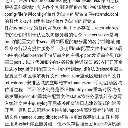
之上。语法 1-bsource-address 使用 source-address 作为连接
服务器的源地址允许多个实例设置 IPv4 和 IPv6 源地址-c
config-file使用config-file 作为缺省的配置文件/etc/rndc.conf
的替代-k key-file使用 key-file 作为缺省的密钥文
件/etc/rndc.key 的替代 如果config-file 不存在，/etc/rndc.key
中的密钥将用于认证发向服务器的命令-s server server是与
rndc的配置文件中server语句匹配的服务器的名字或地址 如
果命令行没有提供服务器，会使用rndc配置文件中options语
句中的default-server子句所命名的主机-p port发送命令到TCP
端口port，以取代BIND 9的缺省控制通道端口 953-V打开冗余
日志-y key_id使用配置文件中的密钥key_id语法 2reload重载主
配置文件和区域解析库文件reload zone重载区域解析库文件
refresh zone安排区域的立即维护retransfer zone手动启动区域
传送过程，而不管序列号是否增加notify zone重新对区域传
送发通知reconfig重载主配置文件status将服务器统计信息写
入统计文件中querylog开启或关闭查询日志建议调试的时候
开启，否则日志消耗太多性能dumpdb将高速缓存转储到转
储文件 (named_dump.db)stop将暂挂更新保存到主文件并停
止服务器halt停止服务器，但不保存暂挂更新trace将调试级