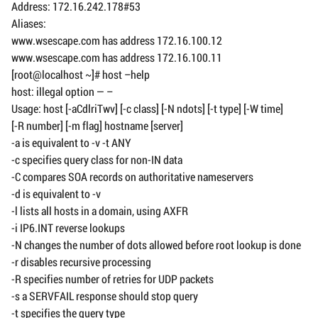
Address: 172.16.242.178#53
Aliases:
www.wsescape.com has address 172.16.100.12
www.wsescape.com has address 172.16.100.11
[root@localhost ~]# host –help
host: illegal option — –
Usage: host [-aCdlriTwv] [-c class] [-N ndots] [-t type] [-W time]
[-R number] [-m flag] hostname [server]
-a is equivalent to -v -t ANY
-c specifies query class for non-IN data
-C compares SOA records on authoritative nameservers
-d is equivalent to -v
-l lists all hosts in a domain, using AXFR
-i IP6.INT reverse lookups
-N changes the number of dots allowed before root lookup is done
-r disables recursive processing
-R specifies number of retries for UDP packets
-s a SERVFAIL response should stop query
-t specifies the query type