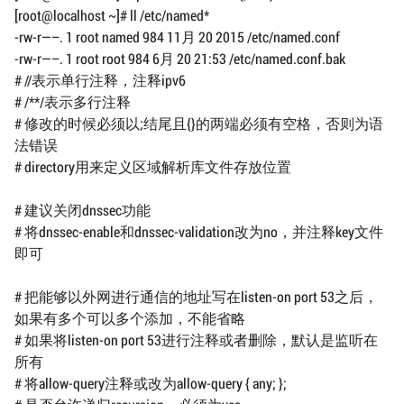
[root@localhost ~]# ll /etc/named*
-rw-r—–. 1 root named 984 11月 20 2015 /etc/named.conf
-rw-r—–. 1 root root 984 6月 20 21:53 /etc/named.conf.bak
# //表示单行注释，注释ipv6
# /**/表示多行注释
# 修改的时候必须以;结尾且{}的两端必须有空格，否则为语
法错误
# directory用来定义区域解析库文件存放位置
# 建议关闭dnssec功能
# 将dnssec-enable和dnssec-validation改为no，并注释key文件
即可
# 把能够以外网进行通信的地址写在listen-on port 53之后，
如果有多个可以多个添加，不能省略
# 如果将listen-on port 53进行注释或者删除，默认是监听在
所有
# 将allow-query注释或改为allow-query { any; };