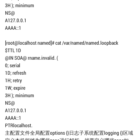
3H ); minimum
NS@
A127.0.0.1
AAAA::1
[root@localhost named]# cat /var/named/named.loopback
$TTL 1D
@IN SOA@ rname.invalid. (
0; serial
1D; refresh
1H; retry
1W; expire
3H ); minimum
NS@
A127.0.0.1
AAAA::1
PTRlocalhost.
主配置文件全局配置options {}日志子系统配置logging {}区域