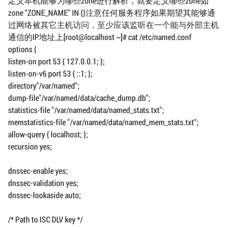
定义本机能够为哪些zone进行解析，就要定义哪些zone如
zone "ZONE_NAME" IN {}注意任何服务程序如果期望其能够通
过网络被其它主机访问，至少应该监听在一个能与外部主机
通信的IP地址上[root@localhost ~]# cat /etc/named.conf
options {
listen-on port 53 { 127.0.0.1; };
listen-on-v6 port 53 { ::1; };
directory"/var/named";
dump-file"/var/named/data/cache_dump.db";
statistics-file "/var/named/data/named_stats.txt";
memstatistics-file "/var/named/data/named_mem_stats.txt";
allow-query { localhost; };
recursion yes;
dnssec-enable yes;
dnssec-validation yes;
dnssec-lookaside auto;
/* Path to ISC DLV key */