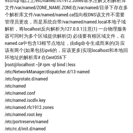
953/tcp 端口上/etc/named.rfc1912.zones请求注解文档解析库
文件/var/named/ZONE_NAME.ZONE在/var/named/目录下存在多
个解析库文件/var/named/named.ca指向根DNS该文件不需要
管理员更改，而是系统自带/var/named/named.local本地子域
解析，将localhost反向解析为127.0.0.1注意(1) 一台物理服务
器可同时为多个区域提供解析(2) 必须要有根区域文件，在
named.ca中包含13根节点地址，由dig命令生成而来的(3) 应
该有两个(如果包括ipv6的，应该更多)实现localhost和本地回
环地址的解析库# 在CentOS6下
[root@localhost ~]# rpm -ql bind | less
/etc/NetworkManager/dispatcher.d/13-named
/etc/logrotate.d/named
/etc/named
/etc/named.conf
/etc/named.iscdlv.key
/etc/named.rfc1912.zones
/etc/named.root.key
/etc/portreserve/named
/etc/rc.d/init.d/named