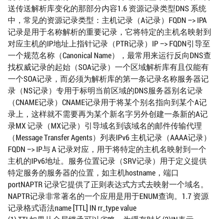
送传送解析库变化的那部分内容1.6 资源记录类型DNS 系统
中，常见的资源记录类型：主机记录（A记录）FQDN –> IPA
记录是用于名称解析的重要记录，它将特定的主机名映射到
对应主机的IP地址上指针记录（PTR记录）IP –> FQDN引导至
一个规范名称（Canonical Name），最常用来运行反向DNS查
找权威记录的起始（SOA记录）一个区域解析库有且仅能有
一个SOA记录，而必须为解析库的第一条记录名称服务器记
录（NS记录）专用于标明当前区域的DNS服务器别名记录
（CNAME记录）CNAME记录用于将某个别名指向到某个A记
录上，这样就不需要再为某个新名字另外创建一条新的A记
录MX 记录（MX记录）引导域名到该域名的邮件传输代理
（Message Transfer Agents）列表IPv6 主机记录（AAAA记录）
FQDN –> IP与 A 记录对应，用于将特定的主机名映射到一个
主机的IPv6地址。服务位置记录（SRV记录）用于定义提供
特定服务的服务器的位置，如主机hostname，端口
portNAPTR 记录它提供了正则表达式方式去映射一个域名。
NAPTR记录非常著名的一个应用是用于ENUM查询。1.7 资源
记录格式语法name [TTL] IN rr_type value