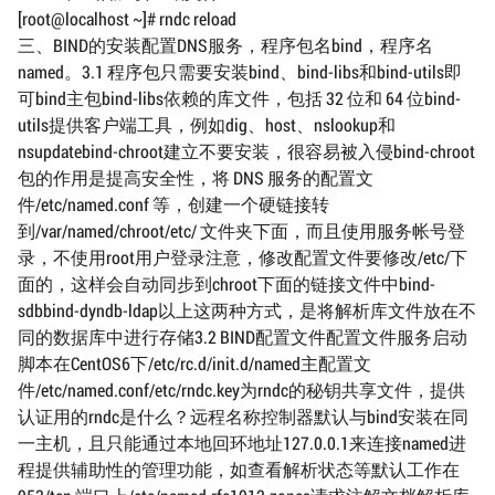
[root@localhost ~]# rndc reload
三、BIND的安装配置DNS服务，程序包名bind，程序名
named。3.1 程序包只需要安装bind、bind-libs和bind-utils即
可bind主包bind-libs依赖的库文件，包括 32 位和 64 位bind-
utils提供客户端工具，例如dig、host、nslookup和
nsupdatebind-chroot建立不要安装，很容易被入侵bind-chroot
包的作用是提高安全性，将 DNS 服务的配置文
件/etc/named.conf 等，创建一个硬链接转
到/var/named/chroot/etc/ 文件夹下面，而且使用服务帐号登
录，不使用root用户登录注意，修改配置文件要修改/etc/下
面的，这样会自动同步到chroot下面的链接文件中bind-
sdbbind-dyndb-ldap以上这两种方式，是将解析库文件放在不
同的数据库中进行存储3.2 BIND配置文件配置文件服务启动
脚本在CentOS6下/etc/rc.d/init.d/named主配置文
件/etc/named.conf/etc/rndc.key为rndc的秘钥共享文件，提供
认证用的rndc是什么？远程名称控制器默认与bind安装在同
一主机，且只能通过本地回环地址127.0.0.1来连接named进
程提供辅助性的管理功能，如查看解析状态等默认工作在