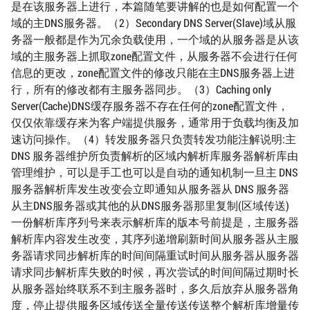
是在该服务器上进行，本篇随笔要讲解的也是如何配置一个
域的主DNS服务器。（2）Secondary DNS Server(Slave)域从服
务器一般都是作为冗余负载使用，一个域的从服务器是从该
域的主服务器上抓取zone配置文件，从服务器不会进行任何
信息的更改，zone配置文件的修改只能在主DNS服务器上进
行，所有的修改都有主服务器同步。（3）Caching only
Server(Cache)DNS缓存服务器不存在任何的zone配置文件，
仅仅依靠缓存来为客户端提供服务，通常用于负载均衡及加
速访问操作。（4）转发服务器只负责转发功能注解说明:主
DNS 服务器维护所负责解析的区域内解析库服务器解析库由
管理维护，可以是手工也可以是自动的通知机制一旦主 DNS
服务器解析库发生改变会立即通知从服务器从 DNS 服务器
从主DNS服务器或其他的从DNS服务器那里复制(区域传送)
一份解析库序列号来表示解析库的版本号前提是，主服务器
解析库内容发生改变，其序列递增刷新时间从服务器从主服
务器请求同步解析库的时间间隔重试时间从服务器从服务器
请求同步解析库失败的时候，再次尝试的时间间隔过期时长
从服务器始终联系不到主服务器时，多久后放弃从服务器角
度，停止提供服务区域传送全量传送传送整个解析库增量传