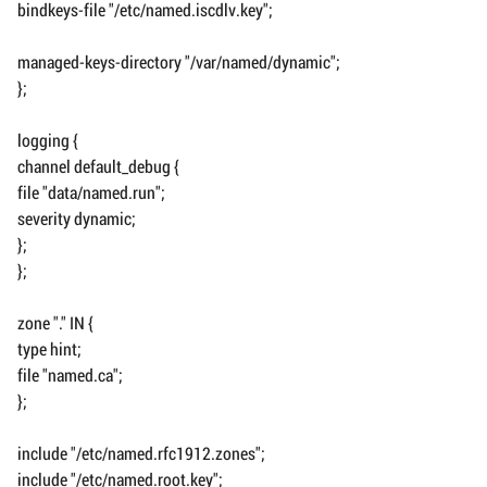
bindkeys-file "/etc/named.iscdlv.key";
managed-keys-directory "/var/named/dynamic";
};
logging {
channel default_debug {
file "data/named.run";
severity dynamic;
};
};
zone "." IN {
type hint;
file "named.ca";
};
include "/etc/named.rfc1912.zones";
include "/etc/named.root.key";