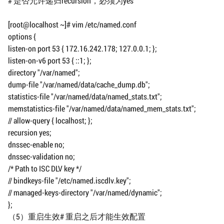
# 是否允许递归recursion，必须为yes
[root@localhost ~]# vim /etc/named.conf
options {
listen-on port 53 { 172.16.242.178; 127.0.0.1; };
listen-on-v6 port 53 { ::1; };
directory "/var/named";
dump-file "/var/named/data/cache_dump.db";
statistics-file "/var/named/data/named_stats.txt";
memstatistics-file "/var/named/data/named_mem_stats.txt";
// allow-query { localhost; };
recursion yes;
dnssec-enable no;
dnssec-validation no;
/* Path to ISC DLV key */
// bindkeys-file "/etc/named.iscdlv.key";
// managed-keys-directory "/var/named/dynamic";
};
（5）重启生效# 重启之后才能生效配置