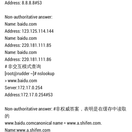
Address: 8.8.8.8#53
Non-authoritative answer:
Name: baidu.com
Address: 123.125.114.144
Name: baidu.com
Address: 220.181.111.85
Name: baidu.com
Address: 220.181.111.86
# 非交互模式查询
[root@rudder ~]# nslookup
> www.baidu.com
Server:172.17.0.254
Address:172.17.0.254#53
Non-authoritative answer: #非权威答案，表明是在缓存中读取
的
www.baidu.comcanonical name = www.a.shifen.com.
Name:www.a.shifen.com