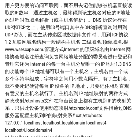
用户更方便的访问互联网，而不用去记住能够被机器直接读
取的IP数串。通过主机名，最终得到该主机名对应的IP地址
的过程叫做域名解析（或主机名解析）。DNS 协议运行在
UDP和TCP之上，使用53号端口其中在DNS解析查询时用到
UDP协议，而在主从传递区域数据库文件时，用到TCP协议
1.2 互联网域名结构一般结构主机名.二级域名.顶级域名.根
www.wsescape.com.管理方式Internet 的顶级域名由 Internet 网
络协会域名注册查询负责网络地址分配的委员会进行登记和
管理它还为 Internet 的每一台主机分配唯一的 IP 地址1.3 DNS
的功能每个 IP 地址都可以有一个主机名，主机名由一个或
多个字符串组成，字符串之间用小数点隔开。有了主机名，
就不要死记硬背每台 IP 设备的 IP 地址，只要记住相对直观
有意义的主机名就行了。主机名到 IP 地址映射的两种方式
静态映射/etc/hosts文件在每台设备上都有主机到IP的映射关
系，只供此设备使用动态映射/etc/resolv.conf文件指通过DNS
服务器配置主机到IP的映射关系# cat /etc/hosts
127.0.0.1 localhost localhost.localdomain localhost4
localhost4.localdomain4