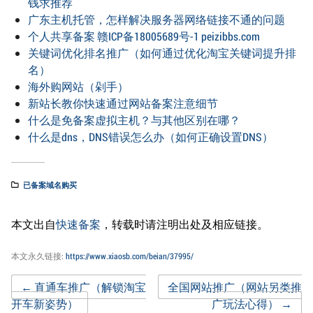
钱求推荐
广东主机托管，怎样解决服务器网络链接不通的问题
个人共享备案 赣ICP备18005689号-1 peizibbs.com
关键词优化排名推广（如何通过优化淘宝关键词提升排
名）
海外购网站（剁手）
新站长教你快速通过网站备案注意细节
什么是免备案虚拟主机？与其他区别在哪？
什么是dns，DNS错误怎么办（如何正确设置DNS）
已备案域名购买
本文出自
快速备案
，转载时请注明出处及相应链接。
本文永久链接:
https://www.xiaosb.com/beian/37995/
Post
←
直通车推广（解锁淘宝
全国网站推广（网站另类推
开车新姿势）
广玩法心得）
→