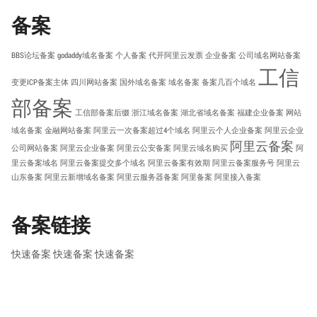
备案
BBS论坛备案
godaddy域名备案
个人备案
代开阿里云发票
企业备案
公司域名网站备案
工信
变更ICP备案主体
四川网站备案
国外域名备案
域名备案
备案几百个域名
部备案
工信部备案后缀
浙江域名备案
湖北省域名备案
福建企业备案
网站
域名备案
金融网站备案
阿里云一次备案超过4个域名
阿里云个人企业备案
阿里云企业
阿里云备案
公司网站备案
阿里云企业备案
阿里云公安备案
阿里云域名购买
阿
里云备案域名
阿里云备案提交多个域名
阿里云备案有效期
阿里云备案服务号
阿里云
山东备案
阿里云新增域名备案
阿里云服务器备案
阿里备案
阿里接入备案
备案链接
快速备案
快速备案
快速备案