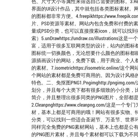
色、尺寸大小等属性来筛选自己需要的图标。3.Reeooht
界面的UI设计作品，其中就包括各类图标素材。
的图标都非常方便。4.freepikhttps://www
片、PSD资源等素材。网站内包含免费和付费的
量或PSD分类，也可以直接搜索icon，就可以
索）5.unDrawhttps://undraw.co/ill
富，适用于很多互联网类型的设计，站内的图标
图标统一切换颜色，无论想要什么颜色的图标都能轻松找到了。6.il
源插画设计的网站，免费下载，用于商业、个人
的素材。7.isometrichttps://isometri
个网站的素材都是免费可商用的。因为设计风格
特色。二、免抠图PNG1.Pngimghttp://pn
划分，并且每个大类下都有很多细致的小分类，
简介，并且整理出很多同类的PNG图片，全部都
2.Cleanpnghttps://www.cleanpng
材，基本上都是可商用的哦！网站有很多实物、
分类，可以找到一些适合圣诞节、万圣节、世界环境日等节日活动
同样完全免费的PNG素材网站，基本上也都是公
的PNG图片素材，并且每个素材都可以下载为不