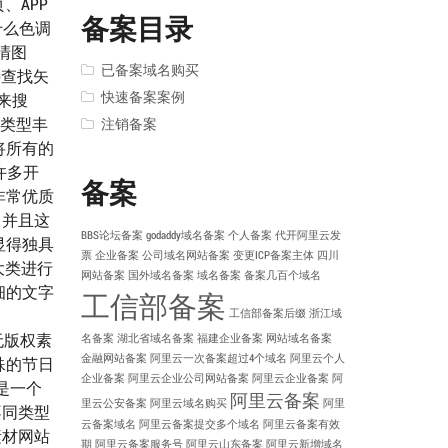
页、APP
备案目录
什么色调
高清图
已备案域名购买
接查找矢
快速备案案例
来搜
标，类型丰
注销备案
将所有的
享许多开
备案
非常优质
用，并且这
BBS论坛备案
godaddy域名备案
个人备案
代开阿里云发
显得独具
票
企业备案
公司域名网站备案
变更ICP备案主体
四川
等大类进行
网站备案
国外域名备案
域名备案
备案几百个域名
细的文字
工信部备案
工信部备案后缀
浙江域
的无版权素
名备案
湖北省域名备案
福建企业备案
网站域名备案
金融网站备案
阿里云一次备案超过4个域名
阿里云个人
殊的节日
企业备案
阿里云企业公司网站备案
阿里云企业备案
阿
这是一个
阿里云备案
里云公安备案
阿里云域名购买
阿里
不同类型
云备案域名
阿里云备案提交多个域名
阿里云备案有效
素材网站
期
阿里云备案服务号
阿里云山东备案
阿里云新增域名