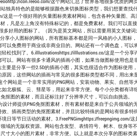
tp://icon.reeoo.com/这个网站汇总了世界各地很多优质的网
网站独具特色的是能够根据颜色来切换图标类型，我们想要查找
.freepik.com/这是一个很好用的矢量图标类素材网站，包含各种矢量图、
素材，凡是左上角没有特殊标记的，都是免费素材。我们可以直
找到很多好用的图标了。（因为是英文网站，所以需要用英文关键词
ustrations这是一个分享小人图标的网站，所有图标基本都是同一风格的小人图
都可以免费用于商业或非商业目的。网站还有一个调色盘，可以
llustrationshttps://illlustrations.co/这是一个分
都可以。网站有很多卡通风的插画小图，如果当做图标使用也是
c.online/这个网站主要是分享一些2.5D的插画小图，其实也很适合作为图标使
的原因，这些网站的插画与常见的很多图标类型都不同，用出来
gimg.com/这个网站是一个非常实用的PNG网站，安装动物、果实、自然
比如北极狐、云、彗星等，用起来非常方便。每个小分类都有详
是免抠图的素材，而且还标注好了分辨率尺寸，可以自由挑选。
.com/这是一个专门为设计师提供PNG免抠图素材，所有素材都是来自于公共领域
特效、插画类型的免抠图素材，并且比较特殊的是网站有很多特
的素材。3.FreePNGimghttps://freepngimg.com/
有领域的无版权资源。网站包含发型、表情符号、树木、纹身等
同尺寸大小的图片素材，非常方便。以上就是本次分享的图标类