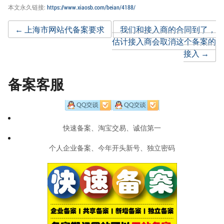
本文永久链接:
https://www.xiaosb.com/beian/4188/
Post
←
上海市网站代备案要求
我们和接入商的合同到了，
估计接入商会取消这个备案的
接入
→
navigation
备案客服
快速备案、淘宝交易、诚信第一
个人企业备案、今年开头新号、独立密码