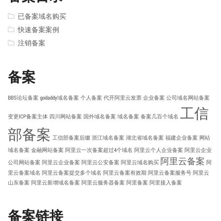
已备案域名购买
快速备案案例
注销备案
备案
BBS论坛备案
godaddy域名备案
个人备案
代开阿里云发票
企业备案
公司域名网站备案
工信
变更ICP备案主体
四川网站备案
国外域名备案
域名备案
备案几百个域名
部备案
工信部备案后缀
浙江域名备案
湖北省域名备案
福建企业备案
网站
域名备案
金融网站备案
阿里云一次备案超过4个域名
阿里云个人企业备案
阿里云企业
阿里云备案
公司网站备案
阿里云企业备案
阿里云公安备案
阿里云域名购买
阿
里云备案域名
阿里云备案提交多个域名
阿里云备案有效期
阿里云备案服务号
阿里云
山东备案
阿里云新增域名备案
阿里云服务器备案
阿里备案
阿里接入备案
备案链接