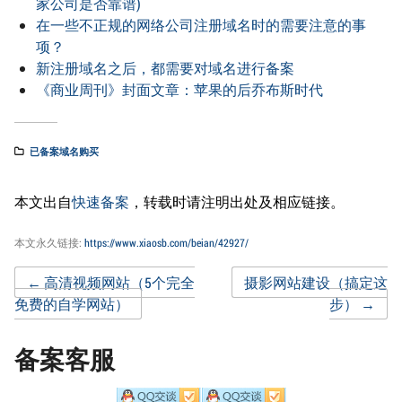
家公司是否靠谱)
在一些不正规的网络公司注册域名时的需要注意的事
项？
新注册域名之后，都需要对域名进行备案
《商业周刊》封面文章：苹果的后乔布斯时代
已备案域名购买
本文出自
快速备案
，转载时请注明出处及相应链接。
本文永久链接:
https://www.xiaosb.com/beian/42927/
Post
←
高清视频网站（5个完全
摄影网站建设（搞定这
免费的自学网站）
步）
→
navigation
备案客服