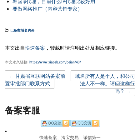
韩国ip代理，目前什么IP代理比较好用
要做网络推广（内容营销专家）
已备案域名购买
本文出自
快速备案
，转载时请注明出处及相应链接。
本文永久链接:
https://www.xiaosb.com/beian/43/
Post
←
甘肃省互联网站备案前
域名所有人是个人，和公司
置审批部门联系方式
法人不一样。请问这样行
吗？
→
navigation
备案客服
快速备案、淘宝交易、诚信第一