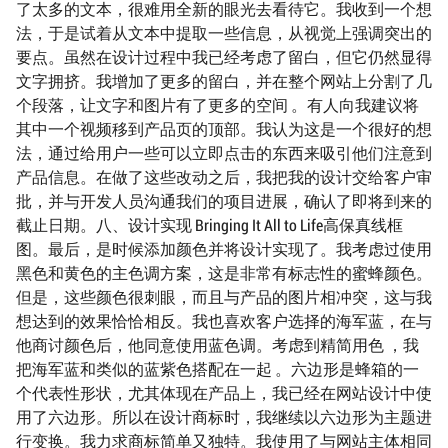
了太多的文本，很难用全新的眼光去看待它。我收到一个想
法，于是试着从文本中提取一些信息，从视觉上强调突出的
要点。虽然在设计过程中我已经考虑了留白，但它仍然显得
文字拥挤。我增加了更多的留白，并在整个网站上分割了几
个段落，让文字和图片有了更多的空间 。有人向我建议将
其中一个视频移到产品页的顶部。我认为这是一个很好的想
法，通过给用户一些可以立即点击的东西来吸引他们注意到
产品信息。在做了这些改动之后，我把我的设计交给客户审
批，并与开发人员沟通我们的项目进展，确认了即将到来的
截止日期。八、设计实现 Bringing It All to Life高保真线框
图。最后，是时候添加颜色并将设计实现了。我考虑过使用
黑色和黄色的主色调方案，这是非常有标志性的蜜蜂颜色。
但是，这些颜色很刺眼，而且与产品的图片相冲突，这与我
想达到的效果恰恰相反。我也喜欢客户选择的海军蓝，在与
他商讨颜色后，他同意使用蓝色调。考虑到精简用色 ，我
把海军蓝和类似的蓝紫色搭配在一起 。六边形是蜂箱的一
个代表性形状，尤其体现在产品上，我已经在网站设计中使
用了六边形。所以在设计商标时，我继续以六边形为主题进
行变换。我力求商标简单又独特。我使用了与网站主体相同