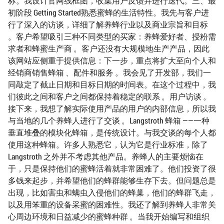
标。我设计官网线框图，收集用户反馈并进行迭代。三、最
初阶段 Getting Started熟悉蜜蜂的生活特性。我先与客户进
行了深入的访谈，详细了解养蜂行业以及商业宗旨和目标
。客户希望吸引三种不同类型的买家：养蜂爱好者、授粉需
求者和蜂蜜生产商 。客户还没有大规模地生产产品，因此
该网站应侧重于提供信息：下一步，重点将扩大至向个人和
经销商销售蜂箱 、配件和服务 。我会见了开发部，我们一
同敲定了截止日期和目标日期的时间表。在这个过程中，我
们彼此之间和客户之间都保持着稳定的联系 。用户访谈 。
接下来，我想了解实际使用产品的用户的内部信息，所以我
与当地的几个养蜂人进行了交谈 。Langstroth 蜂箱 ——一种
垂直堆叠的模块化蜂箱，是传统设计。与我交谈的每个人都
使用这种蜂箱。许多人熟悉它，认为它是行业标准，除了
Langstroth 之外并不考虑其他产品。养蜂人的主要烦恼在
于，只是保持他们的蜜蜂活着就非常困难了。他们投资了很
多钱来起步，并希望他们的蜂群能够生存下去。但问题总是
出现，比如害虫和螨虫入侵他们的蜂巢，他们的蜂群飞走，
以及用笨重的设备采蜜的困难性。我还了解到养蜂人非常关
心周边环境和日益减少的蜜蜂种群 。当我开始编写和组织