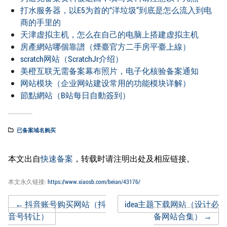
打水服务器，以E5为首的“洋垃圾”到底是怎么流入到电
商的手里的
天津虚拟主机，怎么在自己的电脑上搭建虚拟主机
房產網站哪個靠譜（煙臺官方二手房平臺上線）
scratch网站（ScratchJr介绍）
美橙互联无需备案幕布照片，电子化核验备案通知
网站模块（企业网站建设常用的功能模块详解）
節點網站（B站每日自動簽到）
已备案域名购买
本文出自
快速备案
，转载时请注明出处及相应链接。
本文永久链接:
https://www.xiaosb.com/beian/43176/
Post
←
抖音账号购买网站（抖
idea主题下载网站（设计必
音号转让）
备网站合集）
→