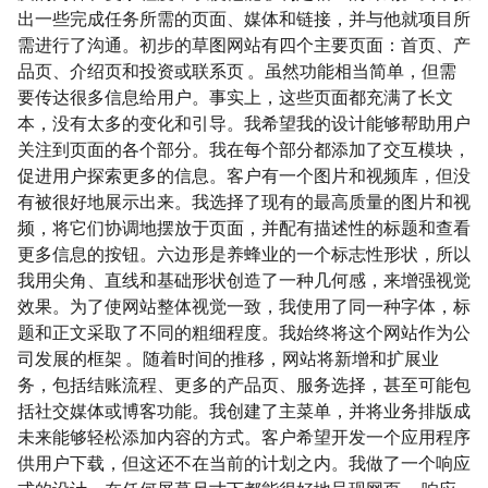
出一些完成任务所需的页面、媒体和链接，并与他就项目所
需进行了沟通。初步的草图网站有四个主要页面：首页、产
品页、介绍页和投资或联系页 。虽然功能相当简单，但需
要传达很多信息给用户。事实上，这些页面都充满了长文
本，没有太多的变化和引导。我希望我的设计能够帮助用户
关注到页面的各个部分。我在每个部分都添加了交互模块，
促进用户探索更多的信息。客户有一个图片和视频库，但没
有被很好地展示出来。我选择了现有的最高质量的图片和视
频，将它们协调地摆放于页面，并配有描述性的标题和查看
更多信息的按钮。六边形是养蜂业的一个标志性形状，所以
我用尖角、直线和基础形状创造了一种几何感，来增强视觉
效果。为了使网站整体视觉一致，我使用了同一种字体，标
题和正文采取了不同的粗细程度。我始终将这个网站作为公
司发展的框架 。随着时间的推移，网站将新增和扩展业
务，包括结账流程、更多的产品页、服务选择，甚至可能包
括社交媒体或博客功能。我创建了主菜单，并将业务排版成
未来能够轻松添加内容的方式。客户希望开发一个应用程序
供用户下载，但这还不在当前的计划之内。我做了一个响应