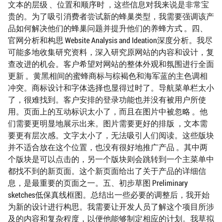
文本的层级 、位置和顺序时 ，这些信息对我来说是非常宝
贵的。为了吸引消费者尝试新的蜂巢类型，我需要强调该产
品如何解决他们的蜂巢问题并提升他们的养蜂方式 。四、
官网分析和构思 Website Analysis and Ideation深度分析。我尽
可能多地收集研究资料，深入研究原网站的内容和设计，复
查改进的机会。客户希望对网站的整体外观和氛围进行全面
更新 。黄黑相间的蜜蜂商标与棕褐色和海军蓝的主色调相
冲突。商标设计和字体选择也显得过时了。导航菜单栏太小
了，很难找到。客户安排的登录功能也并没有被用户所使
用。页面上的互动标识太小了，而且在图片中被忽略 。他
们需要更明显地展示出来。图片需要更好的排版 ，文本需
要更有层次感。文字太小了，无法吸引人们阅读。这些版块
并不适合放在这个位置，也没有很好地推广产品 。其中两
个版块是可以点击的，另一个版块则会跳转到一个主菜单中
都找不到的新页面。这个新页面给出了关于产品的详细信
息，是最重要的页面之一。五、初步草图 Preliminary
sketches低保真线框图。总结出一些必要的调整后，我开始
为新的设计进行构思。我需要让开发人员了解这个项目所涉
及的内容和复杂程度，以便他能够制定相应的计划。我草拟