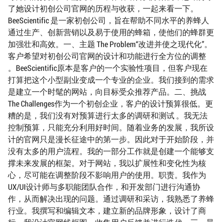
了她设计初创公司官网的历程与收获，一起来看一下。
BeeScientific 是一家初创公司，旨在帮助不同水平的养蜂人
通过生产、创新营销以及易于使用的蜂箱，使他们的蜂群更
加强壮和高效。一、主题 The Problem“改进并使之现代化”。
客户希望对初创公司官网的设计和功能进行全方位的调整
。BeeScientific原本是客户的一个实验性项目，但客户现在
打算把这个小型副业变成一个专业的企业。我们接到的需求
是建立一个时髦的网站，向目标受众推荐产品。二、挑战
The Challenges作为一个初创企业，客户的设计预算很低。更
糟的是，我们没有对预算进行太多的调研和测试 。我无法
控制预算，只能充分利用好时间。随着业务的发展，我所设
计的官网只是漫长征途中的第一步。因此对于开始阶段，并
没有太多的用户流程。我的一部分工作就是创建一个能够支
撑未来发展的框架。对于网站，我以扩展性和变化性为核
心，尽可能在调整阶段不影响用户的使用。职责。我作为
UX/UI设计师与多职能团队合作，和开发部门进行沟通协
作，从而解决出现的问题。通过调研和采访，我熟悉了养蜂
行业。我撰写和编辑文本，建立新的品牌形象，设计了商