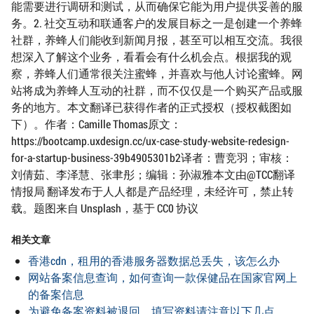
能需要进行调研和测试，从而确保它能为用户提供妥善的服
务。2. 社交互动和联通客户的发展目标之一是创建一个养蜂
社群，养蜂人们能收到新闻月报，甚至可以相互交流。我很
想深入了解这个业务，看看会有什么机会点。根据我的观
察，养蜂人们通常很关注蜜蜂，并喜欢与他人讨论蜜蜂。网
站将成为养蜂人互动的社群，而不仅仅是一个购买产品或服
务的地方。本文翻译已获得作者的正式授权（授权截图如
下）。作者：Camille Thomas原文：
https://bootcamp.uxdesign.cc/ux-case-study-website-redesign-
for-a-startup-business-39b4905301b2译者：曹竞羽；审核：
刘倩茹、李泽慧、张聿彤；编辑：孙淑雅本文由@TCC翻译
情报局 翻译发布于人人都是产品经理，未经许可，禁止转
载。题图来自 Unsplash，基于 CC0 协议
相关文章
香港cdn，租用的香港服务器数据总丢失，该怎么办
网站备案信息查询，如何查询一款保健品在国家官网上
的备案信息
为避免备案资料被退回，填写资料请注意以下几点