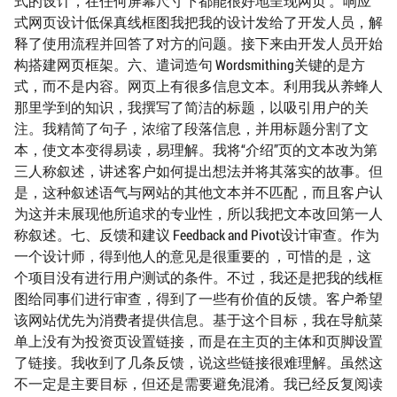
式的设计，在任何屏幕尺寸下都能很好地呈现网页 。响应
式网页设计低保真线框图我把我的设计发给了开发人员，解
释了使用流程并回答了对方的问题。接下来由开发人员开始
构搭建网页框架。六、遣词造句 Wordsmithing关键的是方
式，而不是内容。网页上有很多信息文本。利用我从养蜂人
那里学到的知识，我撰写了简洁的标题，以吸引用户的关
注。我精简了句子，浓缩了段落信息，并用标题分割了文
本，使文本变得易读，易理解。我将“介绍”页的文本改为第
三人称叙述，讲述客户如何提出想法并将其落实的故事。但
是，这种叙述语气与网站的其他文本并不匹配，而且客户认
为这并未展现他所追求的专业性，所以我把文本改回第一人
称叙述。七、反馈和建议 Feedback and Pivot设计审查。作为
一个设计师，得到他人的意见是很重要的 ，可惜的是，这
个项目没有进行用户测试的条件。不过，我还是把我的线框
图给同事们进行审查，得到了一些有价值的反馈。客户希望
该网站优先为消费者提供信息。基于这个目标，我在导航菜
单上没有为投资页设置链接，而是在主页的主体和页脚设置
了链接。我收到了几条反馈，说这些链接很难理解。虽然这
不一定是主要目标，但还是需要避免混淆。我已经反复阅读