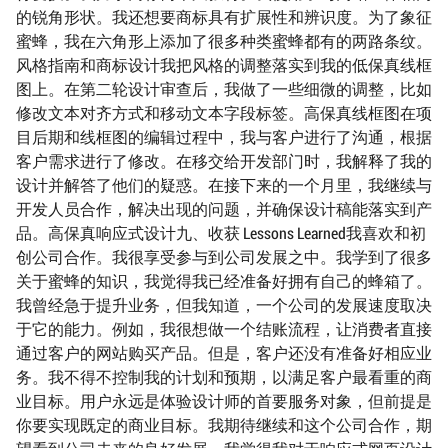
的锐角形状。我还想要商标具有扩展性和辨识度。为了象征
蜜蜂，我在六角形上添加了很多种类蜜蜂都有的两路条纹。
风格指南和商标设计我把风格的调整落实到我的低保真线框
图上。在第二轮设计审查后，我做了一些细微的调整，比如
修改文本对齐方式和移动文本字段标签。高保真线框图在项
目后期和线框图的编辑过程中，我与客户进行了沟通，根据
客户需求进行了修改。在移交给开发部门时，我解释了我的
设计并解答了他们的疑惑。在接下来的一个月里，我继续与
开发人员合作，解决出现的问题，并确保设计稿能落实到产
品。高保真响应式设计九、收获 Lessons Learned我喜欢和初
创公司合作。我很享受参与到公司发展之中。我学到了很多
关于蜜蜂的知识，我觉得我已经准备好拥有自己的蜂箱了。
我曾经急于提升业务，但我知道，一个公司的发展速度取决
于它的能力。例如，我很想做一个结账流程，让消费者直接
通过客户的网站购买产品。但是，客户还没有准备好相应业
务。我不得不控制我的计划和预期，以满足客户最看重的商
业目标。用户永远是体验设计师的首要服务对象，但前提是
你要实现既定的商业目标。我期待继续和这个公司合作，期