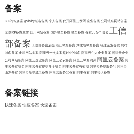
备案
BBS论坛备案
godaddy域名备案
个人备案
代开阿里云发票
企业备案
公司域名网站备案
工信
变更ICP备案主体
四川网站备案
国外域名备案
域名备案
备案几百个域名
部备案
工信部备案后缀
浙江域名备案
湖北省域名备案
福建企业备案
网站
域名备案
金融网站备案
阿里云一次备案超过4个域名
阿里云个人企业备案
阿里云企业
阿里云备案
公司网站备案
阿里云企业备案
阿里云公安备案
阿里云域名购买
阿
里云备案域名
阿里云备案提交多个域名
阿里云备案有效期
阿里云备案服务号
阿里云
山东备案
阿里云新增域名备案
阿里云服务器备案
阿里备案
阿里接入备案
备案链接
快速备案
快速备案
快速备案