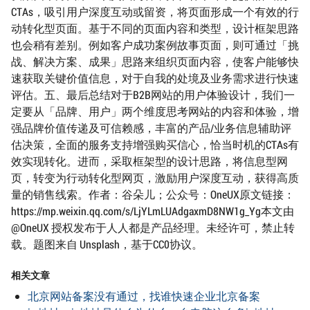
CTAs，吸引用户深度互动或留资，将页面形成一个有效的行
动转化型页面。基于不同的页面内容和类型，设计框架思路
也会稍有差别。例如客户成功案例故事页面，则可通过「挑
战、解决方案、成果」思路来组织页面内容，使客户能够快
速获取关键价值信息，对于自我的处境及业务需求进行快速
评估。五、最后总结对于B2B网站的用户体验设计，我们一
定要从「品牌、用户」两个维度思考网站的内容和体验，增
强品牌价值传递及可信赖感，丰富的产品/业务信息辅助评
估决策，全面的服务支持增强购买信心，恰当时机的CTAs有
效实现转化。进而，采取框架型的设计思路，将信息型网
页，转变为行动转化型网页，激励用户深度互动，获得高质
量的销售线索。作者：谷朵儿；公众号：OneUX原文链接：
https://mp.weixin.qq.com/s/LjYLmLUAdgaxmD8NW1g_Yg本文由
@OneUX 授权发布于人人都是产品经理。未经许可，禁止转
载。题图来自 Unsplash，基于CC0协议。
相关文章
北京网站备案没有通过，找谁快速企业北京备案