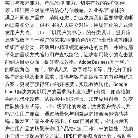
实力与布局能力、产品/业务能力、切实有效的客户案例
等，增强用户对品牌的信心与信赖感。2. 业务/产品体验：
满足不同客户需求，消除疑虑，加速决策我们需要非常清晰
的思路和分类，跟不同的人去建立对话，用场景化的方式激
发用户共鸣。（1）「以用户为中心」的分类设计，提升信
息查找效率基于客户的需求/职能角色/所在行业/领域等维度
组织产品分类，帮助用户精准锁定感兴趣的类目，并通过扁
平化的呈现方式缩短用户查找路径，让访客用较少的点击就
能到达目标页面，提升查找效率。Adobe Business基于客户
的职能角色，如IT、营销人员、数字领导者等，并充分了解
客户的处境及业务需求，提供与客户高度相关的内容与解决
方案，更易于获得客户的好感度，实现有效转化。Google
Cloud 解决方案以用户的需求为出发点进行分类，如基础架
构的现代化改造、从数据中提取情报、加速应用创新、改变
团队协作方式等。（2）场景化的表达，激发客户需求与共
鸣抓住用户痛点，通过场景化与利益点的结合唤起情感共
鸣，激发客户潜在业务需求。Cisco官网首页，通过展示客
户使用产品的场景来说明产品给他们工作带来的益处，鼓励
用户进一步探索解决方案。HPE打造虚拟场景体验，帮助客