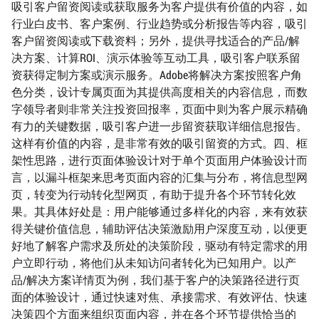
吸引客户留资阅读或获取服务为客户提供有价值的内容，如
行业白皮书、客户案例、行业趋势或分析报告等内容，吸引
客户留资阅读或下载资料；另外，提供寻找适合的产品/解
决方案、计算ROI、演示体验等互动工具，吸引客户联系留
资获得定制方案或演示服务。Adobe将解决方案按照客户角
色分类，设计专属页面为其提供高度相关的内容信息，而数
字领导者则非常关注投资回报率，页面中则为客户展示精确
有力的关键数据，吸引客户进一步留资获取详细信息报告。
这样有价值的内容，是非常有效的吸引留资的方式。四、框
架性思路，进行页面体验设计对于单个页面用户体验设计而
言，以漏斗框架来思考页面内容的汇集与分布，将信息型网
页，转变为行动转化型网页，有助于提升各个环节转化效
果。其具体好处是：用户能够通过多样化的内容，来有效获
得关键价值信息，辅助评估决策激励用户深度互动，以便更
好地了解客户需求及所处的决策阶段，驱动有特定需求的用
户立即行动，将他们从未知访问者转化为已知用户。以产
品/解决方案详情页为例，我们基于客户的决策路径进行页
面的体验设计，通过快速对焦、承接需求、有效评估、快速
决策四个方面来组织页面内容，并在各个环节提供恰当的