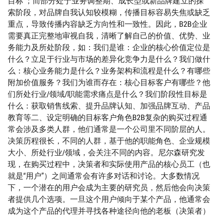
目标 ；而部分处于业务调整期、成长型或新品牌建立的探
索阶段，对品牌自我认知较模糊，传播目标容易失焦或缺乏
重点，导致传播内容缺乏方向性和一致性。因此，B2B企业
需要真正完整地审视自我，清晰了解自己的价值、优势、业
务能力及所处阶段，如：我们是谁：企业的核心价值定位是
什么？立足于行业与市场的差异化竞争力是什么？我们做什
么：核心业务能力是什么？业务架构和流程是什么？有哪些
附加价值服务？我们为谁而存在：核心目标客户有哪些？他
们所处行业/领域/职能需求痛点是什么？我们阶段性目标是
什么：获取销售线索、提升品牌认知、加强品牌互动、产品
教育等二、设定明确的目标客户角色B2B复杂的购买过程通
常会涉及多类人群，他们通常是一个公司里不同阶层的人。
决策历程很长，不同的人群，基于他的职能角色、企业规模
大小、所处行业/领域，会关注不同的内容。尼尔森研究发
现，在购买过程中，决策者和实际使用产品的核心员工（也
就是“用户”）之间通常会有许多对话和讨论。大多数情况
下，一个潜在的用户会成为主要的研究员，然后他会向决策
者提供几个选项。一旦这个用户倾向于某个产品，他通常会
成为这个产品的代理并寻找各种途径向他的老板（决策者）