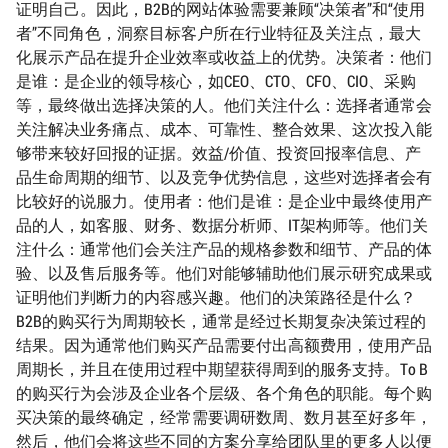
证明自己。因此，B2B的网站体验需要兼顾“决策者”和“使用
者”不同角色，洞察目标客户所在行业特征及关注点，最大
化展示产品在提升企业效率或收益上的优势。决策者：他们
是谁：是企业的领导核心，如CEO、CTO、CFO、CIO、采购
等，最终做出选择决策的人。他们关注什么：选择者通常会
关注解决业务痛点、成本、可靠性、整合效果、这次投入能
够带来较好回报的证据。效益/价值、投资回报率信息、产
品生命周期的细节、以及竞争优势信息，这些对选择者会有
比较好的说服力。使用者：他们是谁：是企业中最终使用产
品的人，如客服、财务、数据分析师、IT架构师等。他们关
注什么：通常他们会关注产品的规格参数和细节、产品的体
验、以及售后服务等。他们对能够辅助他们展示研究成果或
证明他们判断力的内容感兴趣。他们的决策路径是什么？
B2B的购买行为周期较长，通常是经过长期复杂决策过程的
结果。因为通常他们购买产品需要付出高额费用，使用产品
周期长，并且在使用过程中期望获得周到的服务支持。To B
的购买行为会涉及企业各个层级、各个角色的职能。每个购
买决策的最终确定，经常需要调研数周、数月甚至好多年，
然后，他们会将这些不同的方案分享给团队里的更多人以便