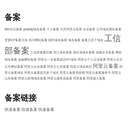
备案
BBS论坛备案
godaddy域名备案
个人备案
代开阿里云发票
企业备案
公司域名网站备案
工信
变更ICP备案主体
四川网站备案
国外域名备案
域名备案
备案几百个域名
部备案
工信部备案后缀
浙江域名备案
湖北省域名备案
福建企业备案
网站
域名备案
金融网站备案
阿里云一次备案超过4个域名
阿里云个人企业备案
阿里云企业
阿里云备案
公司网站备案
阿里云企业备案
阿里云公安备案
阿里云域名购买
阿
里云备案域名
阿里云备案提交多个域名
阿里云备案有效期
阿里云备案服务号
阿里云
山东备案
阿里云新增域名备案
阿里云服务器备案
阿里备案
阿里接入备案
备案链接
快速备案
快速备案
快速备案