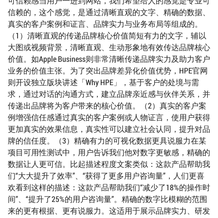
可信赖感当用户一进到网站，我们希望给人的感觉是专业可
信赖的，这个感觉，是通过清晰直观的文字、精确的数据、
真实的客户案例和证言、品牌实力与业务布局等组成的。
（1）清晰直观的传递品牌核心价值简短有力的文字，辅以
大图或视频背景，清晰直观、生动形象地有效传达品牌核心
价值。如Apple Business则非常清晰传递品牌实力及助力客户
业务的价值主张。为了突出品牌差异化价值优势，HPE官网
则开设独立版块讲述「Why HPE」，基于客户的处境与需
求，通过对话的沟通方式，建立品牌亲近感与伙伴关系，并
传递出品牌将为客户带来的核心价值。（2）真实的客户案
例增强信任感通过真实的客户案例或人物证言，使用户获得
更加真实的效果信息，真实性可以建立社会认同，提升对品
牌的信任度。（3）精确有力的可视化数据更具说服力在某
项目可用性测试中，用户告诉我们他对数字更敏感，精确的
数据让人更可信。比起描述程度文案类似：这款产品帮助我
们“大大提升了效率”、“获得了更多用户咨询量”，人们更喜
欢看到这样的描述：这款产品帮助我们“减少了18%的操作时
间”、“提升了25%的用户咨询量”。精确的数字比模糊的范围
来的更有根据、更有说服力。这适用于展示品牌实力、研发