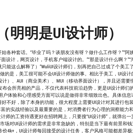
（明明是UI设计师）
始各种套话。“毕业了吗？谈朋友没有呀？做什么工作呀？”“阿
做做平面设计，网页设计，手机客户端设计的。”“那是设计什么啊？”“
能这么解释了）”WuliUI设计师们，别再把自己过成了个美工
工做的是，美工很可能不会UI设计师做的事。相比于美工，UI设计
页设计）、AUI（商业美术）、MUI（移动界面设计），并且还需要
le发布会所亮相的产品，不仅代表科技前沿趋势，更是UI设计师们
e在用户体验和心理感受方面可以说是做得非常细致出色。具体信息
好不好，除了本身的功能，很大程度上需要UI设计对其进行包
丰富的实战经验以及最重要的是，对消费者行为心理的洞察能力
计师的工资待遇更好在招聘网上，只要搜“UI设计师”，就弹出一
，市场对UI设计师的需求是非常急缺的，特别是当下最有前景和钱
步价4k+，UI设计师每回接受的设计任务，客户风格可能都差异