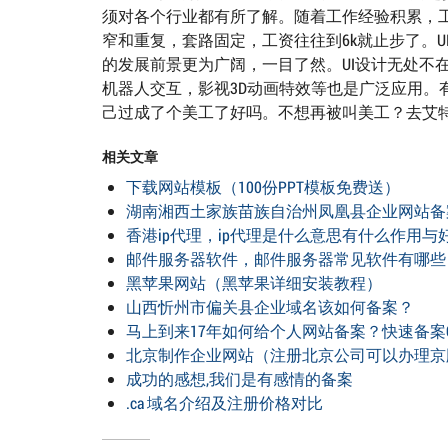
须对各个行业都有所了解。随着工作经验积累，
窄和重复，套路固定，工资往往到6k就止步了。U
的发展前景更为广阔，一目了然。UI设计无处不
机器人交互，影视3D动画特效等也是广泛应用。
己过成了个美工了好吗。不想再被叫美工？去艾特
相关文章
下载网站模板（100份PPT模板免费送）
湖南湘西土家族苗族自治州凤凰县企业网站备
香港ip代理，ip代理是什么意思有什么作用与
邮件服务器软件，邮件服务器常见软件有哪些
黑苹果网站（黑苹果详细安装教程）
山西忻州市偏关县企业域名该如何备案？
马上到来17年如何给个人网站备案？快速备案QQ18
北京制作企业网站（注册北京公司可以办理京
成功的感想,我们是有感情的备案
.ca 域名介绍及注册价格对比