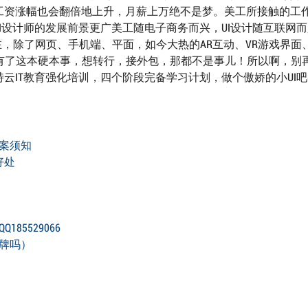
工资涨幅也会翻倍地上升，月薪上万绝不是梦。美工所接触的工
I设计师的发展前景更广美工随电子商务而兴，UI设计随互联网
在，除了网页、手机端、平面，如今大热的AR互动、VR游戏界面
有了这本硬本事，想转行，接外包，那都不是事儿！所以啊，别
云IT教育强化培训，四个阶段完备学习计划，做个傲娇的小UI吧
案须知
好处
5529066
牌吗）