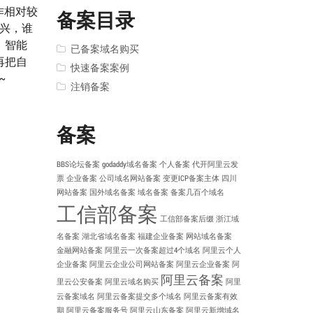
作相对较
备案目录
而兴，谁
、智能
已备案域名购买
再把自
快速备案案例
~
注销备案
备案
BBS论坛备案
godaddy域名备案
个人备案
代开阿里云发
票
企业备案
公司域名网站备案
变更ICP备案主体
四川
网站备案
国外域名备案
域名备案
备案几百个域名
工信部备案
工信部备案后缀
浙江域
名备案
湖北省域名备案
福建企业备案
网站域名备案
金融网站备案
阿里云一次备案超过4个域名
阿里云个人
企业备案
阿里云企业公司网站备案
阿里云企业备案
阿
阿里云备案
里云公安备案
阿里云域名购买
阿里
云备案域名
阿里云备案提交多个域名
阿里云备案有效
期
阿里云备案服务号
阿里云山东备案
阿里云新增域名