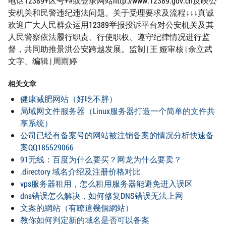
电话12389+区号+#或登录网站http://www.12389.gov.cn反映公
安机关和民警违纪违法问题。关于受理要求及流程↓↓↓真诚
欢迎广大人民群众运用12389举报投诉平台对公安机关及其
人民警察依法履行职责、行使职权、遵守纪律情况进行监
督，共同助推景洪公安跨越发展。监制 | 王 娅审核 | 余立武
文字、编辑 | 周雨婷
相关文章
健康减肥网站（好吃不胖）
局域网文件服务器（Linux服务器打造一个简单的文件共
享系统）
公司已经有备案号的网站被注销备案的情况分析快速备
案QQ185529066
91无线：百度为什么要买？网龙为什么要卖？
.directory 域名介绍及注册价格对比
vps服务器租用，怎么租用服务器能避免进入误区
dns错误怎么解决，如何修复DNS错误无法上网
文案的網站（有瞭這幾個網站）
教你如何判定新的域名是否可以备案