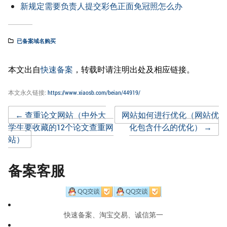
新规定需要负责人提交彩色正面免冠照怎么办
已备案域名购买
本文出自
快速备案
，转载时请注明出处及相应链接。
本文永久链接:
https://www.xiaosb.com/beian/44919/
Post
←
查重论文网站（中外大
网站如何进行优化（网站优
学生要收藏的12个论文查重网
化包含什么的优化）
→
站）
navigation
备案客服
快速备案、淘宝交易、诚信第一