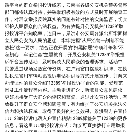
话平台的群众举报投诉线索，云南省各级公安机关警务督察
部门都将认真对待，并采取积极有效的方式及时开展稽查工
作，对群众举报反映真实的问题有针对性的实施监督，切实
维护人民群众的合法权益。为有效提升公安机关“12389”举
报投诉平台知晓率，连日来，景洪市公安局各派出所牢固树
立人民公安为人民的思想，牢牢把握“从严治警一刻都不能
放松”这一要求，结合正在开展的“扫黑除恶”专项斗争和“不
忘初心、牢记使命”主题教育，开展公安机关“12389”举报投
诉平台宣传活动，及时解决人民群众的合理诉求。活动中，
民警通过现场发放宣传资料、在户籍窗口摆放标识牌、在执
勤执法警用车辆粘贴投诉电话标识等方式开展宣传，并向来
办理证件的群众介绍“12389”举报投诉平台的功能、受理范
围及工作流程等内容。主动走进群众，听取群众意见建议，
更好地接受广大群众的评议和监督。通过此次宣传活动，有
效提升了群众安全感和满意度，有力维护了公安机关执法公
信力和执法权威，取得了良好的社会效果。景洪警方在宣传
↓↓↓12389投诉电话入户宣传粘贴12389标签关于12389的更多
信息，看这里↓↓↓举报投诉方式：群众可直接拨打专用举报