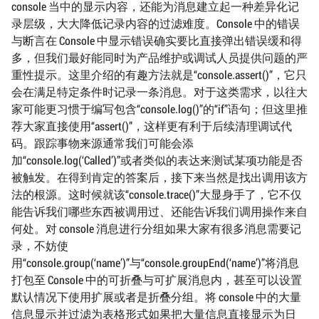
console 当中的显示内容，还能为消息建立起一种差异化记
录层级，大大降低记录内容的过滤难度。Console 中的错误
与断言在 Console 中显示错误确实要比直接弹出错误缓和得
多，但我们最好能同时为产品维护或调试人员提供问题的严
重性提示。这里介绍的有趣方法就是“console.assert()”，它只
会在满足特定条件时记录一条消息。对于这类需求，以往大
家可能更习惯于编写包含“console.log()”的“if”语句；但这里推
荐大家直接使用“assert()”，这样更有利于后续清理调试代
码。跟踪事物来源通常我们可能会添
加“console.log(‘Called’)”或者类似的表达来测试某项功能是否
被触发。在得到肯定的答案后，接下来当然是找出调用该方
法的根源。这时候就该“console.trace()”大显身手了，它不仅
能告诉我们哪些东西被调用过、还能告诉我们调用操作来自
何处。对 console 消息进行分组如果大家有很多消息需要记
录，不妨使
用“console.group(‘name’)”与“console.groupEnd(‘name’)”将消息
打包至 Console 中的可折叠与可扩展消息内，甚至可以设置
默认情况下使用扩展或者是折叠分组。将 console 中的大量
信息显示并过滤为表格形式如果把大量信息直接显示为日