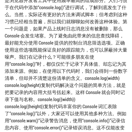
是浏览器开发者工具中使用频率最高的组成部分。人们习惯
于在代码中添加“console.log()”进行调试，了解到底发生了什
么。当然，实际还有更好的方法来调试脚本；但考虑到这种
习惯已经相当普遍，所以我们就聊聊如何改善这种体验。第
一个问题是，如果产品上线时日志消息没有被删除，那么
Console 会发生堵塞。为了避免由此带来的信息查找障碍，
最好能充分使用 Console 提供的控制台消息筛选选项。正确
使用这些选项既能保证良好的跟踪能力，也可以屏蔽掉大量
噪声。我们在记录什么？可能很多朋友在使
用“console.log()”时，都仅仅忙于记录下具体值、却忘记为其
添加来源。例如，在使用以下代码时，我们会得到一份数字
清单，但却并不清楚这份清单的含义。console.log(width)
console.log(height)复制代码解决这个问题的简单方法，就是
把要记录的内容用大括号括起来。这样 Console 就会同时记
录下值与名称。console.log({width})
console.log({height})复制代码丰富你的 Console 词汇表除
了“console.log()”以外，大家还可以使用其他多种方法。例如
用“console.warn()”记录警告消息，使用“console.info()”记录信
息内容、使用“console.error()”记录错误消息。这不仅能改变