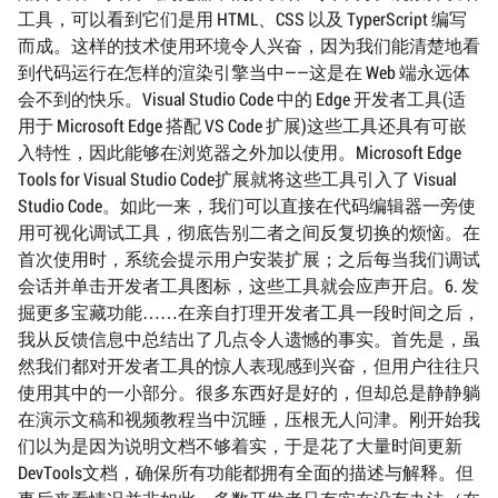
工具，可以看到它们是用 HTML、CSS 以及 TyperScript 编写
而成。这样的技术使用环境令人兴奋，因为我们能清楚地看
到代码运行在怎样的渲染引擎当中——这是在 Web 端永远体
会不到的快乐。Visual Studio Code 中的 Edge 开发者工具(适
用于 Microsoft Edge 搭配 VS Code 扩展)这些工具还具有可嵌
入特性，因此能够在浏览器之外加以使用。Microsoft Edge
Tools for Visual Studio Code扩展就将这些工具引入了 Visual
Studio Code。如此一来，我们可以直接在代码编辑器一旁使
用可视化调试工具，彻底告别二者之间反复切换的烦恼。在
首次使用时，系统会提示用户安装扩展；之后每当我们调试
会话并单击开发者工具图标，这些工具就会应声开启。6. 发
掘更多宝藏功能……在亲自打理开发者工具一段时间之后，
我从反馈信息中总结出了几点令人遗憾的事实。首先是，虽
然我们都对开发者工具的惊人表现感到兴奋，但用户往往只
使用其中的一小部分。很多东西好是好的，但却总是静静躺
在演示文稿和视频教程当中沉睡，压根无人问津。刚开始我
们以为是因为说明文档不够着实，于是花了大量时间更新
DevTools文档，确保所有功能都拥有全面的描述与解释。但