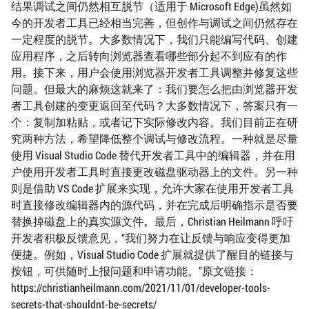
结果调试之间仍然相互脱节（适用于 Microsoft Edge)虽然如
今的开发者工具已经相当完善，但创作与调试之间仍然存在
一定程度的脱节。大多数情况下，我们只能编写代码、创建
应用程序，之后转向浏览器查看哪些部分起不到应有的作
用。接下来，用户会使用浏览器开发者工具调整并修复这些
问题。但最大的麻烦这就来了：我们要怎么把由浏览器开发
者工具创建的变更返回至代码？大多数情况下，答案只有一
个：复制加粘贴，或者记下实际修改内容。我们目前正在研
究两种方法，希望降低整个调试与修改流程。一种就是尽量
使用 Visual Studio Code 替代开发者工具中的编辑器，并在用
户使用开发者工具时直接更改磁盘驱动器上的文件。另一种
则是借助 VS Code 扩展来实现，允许大家在使用开发者工具
时直接修改编辑器内的源代码，并在完成后明确指示是否要
替换掉磁盘上的真实源文件。最后，Christian Heilmann 呼吁
开发者积极反馈意见，“我们努力在让反馈与响应变得更加
便捷。例如，Visual Studio Code 扩展就提供了醒目的链接与
按钮，可供随时上报问题和申请功能。”原文链接：
https://christianheilmann.com/2021/11/01/developer-tools-
secrets-that-shouldnt-be-secrets/