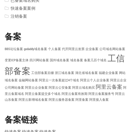
已备案域名购买
快速备案案例
注销备案
备案
BBS论坛备案
godaddy域名备案
个人备案
代开阿里云发票
企业备案
公司域名网站备案
工信
变更ICP备案主体
四川网站备案
国外域名备案
域名备案
备案几百个域名
部备案
工信部备案后缀
浙江域名备案
湖北省域名备案
福建企业备案
网站
域名备案
金融网站备案
阿里云一次备案超过4个域名
阿里云个人企业备案
阿里云企业
阿里云备案
公司网站备案
阿里云企业备案
阿里云公安备案
阿里云域名购买
阿
里云备案域名
阿里云备案提交多个域名
阿里云备案有效期
阿里云备案服务号
阿里云
山东备案
阿里云新增域名备案
阿里云服务器备案
阿里备案
阿里接入备案
备案链接
快速备案
快速备案
快速备案