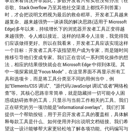
事后来看情况并非如此，多数开发者只有实在没有办法（在
谷歌、Stack Overflow 乃至其他社交渠道上都找不到答案）
时，才会把说明文档视为最后的救命稻草。开发者工具越来
越复杂、越来越强势——谈谈我的解决思路(适用于 Microsoft
Edge)多年以来，持续增长下的浏览器开发者工具正变得越
来越强势、令人难以接近。这样的结果令人沮丧，我觉得我
们应该做得更好。所以在我看来，开发者工具应该实现这样
一个目标：开发者工具不该指望用户成为专家，而是随时间
推移引导他们变成专家。我们正在尝试一系列简化操作的想
法，相应的结果很快就会在 Microsoft Edge 中得到体现。其
中一项探索就是“Focus Mode”，在这里界面不再显示所有工
具和选项卡，而是将工具分类至不同的用例当中，例
如“Elements/CSS 调试”、“源代码/JavaScript 调试”或者“网络检
查”等。其核心思路非常简单，就是隐藏掉一切可能令人困
惑或妨碍效率的工具，只显示与当前工作相关的工具。我们
正在研究的另一项功能是“informational overlays”。我们打算
提供一个帮助按钮，用于开启开发者工具的覆盖框，具体解
释每款工具是什么、如何使用并列出说明文档链接。我们希
望这一设计能够帮大家更轻松地了解各项功能。代码编写与