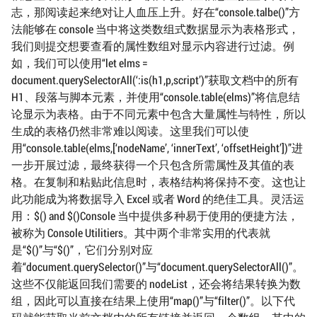
志，那阅读起来绝对让人血压上升。好在“console.talbe()”方
法能够在 console 当中将这类数组式数据显示为表格形式，
我们则提交想要查看的属性数组对显示内容进行过滤。例
如，我们可以使用“let elms =
document.querySelectorAll(‘:is(h1,p,script’)”获取文档中的所有
H1、段落与脚本元素，并使用“console.table(elms)”将信息结
论显示为表格。由于不同元素中包含大量属性与特性，所以
生成的表格仍然非常难以阅读。这里我们可以使
用“console.table(elms,[‘nodeName’, ‘innerText’, ‘offsetHeight’])”进
一步开展过滤，最终获得一个只包含所需属性及其值的表
格。在复制和粘贴此信息时，表格结构将保持不变。这也让
此功能成为将数据导入 Excel 或者 Word 的绝佳工具。灵活运
用：$() and $()Console 当中提供多种易于使用的便捷方法，
被称为 Console Utilitiers。其中两个非常实用的代表就
是“$()”与“$()”，它们分别对应
着“document.querySelector()”与“document.querySelectorAll()”。
这些不仅能返回我们需要的 nodeList，还会将结果转换为数
组，因此可以直接在结果上使用“map()”与“filter()”。以下代