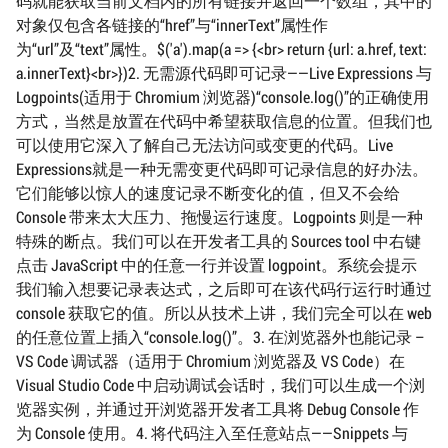
码就能获取当前文档内的所有链接并返回一个数组，其中的
对象仅包含各链接的“href”与“innerText”属性作
为“url”及“text”属性。$('a').map(a => {<br> return {url: a.href, text:
a.innerText}<br>})2. 无需源代码即可记录——Live Expressions 与
Logpoints(适用于 Chromium 浏览器)“console.log()”的正确使用
方式，当然是放置在代码中希望获取信息的位置。但我们也
可以使用它深入了解自己无法访问或变更的代码。Live
Expressions就是一种无需变更代码即可记录信息的好办法。
它们能够以惊人的速度记录不断变化的值，但又不会给
Console 带来太大压力、拖慢运行速度。Logpoints 则是一种
特殊的断点。我们可以在开发者工具的 Sources tool 中右键
点击 JavaScript 中的任意一行并设置 logpoint。系统会提示
我们输入想要记录表达式，之后即可在该代码行运行时通过
console 获取它的值。所以从技术上讲，我们完全可以在 web
的任意位置上插入“console.log()”。3. 在浏览器外也能记录 –
VS Code 调试器（适用于 Chromium 浏览器及 VS Code）在
Visual Studio Code 中启动调试会话时，我们可以生成一个浏
览器实例，并通过开浏览器开发者工具将 Debug Console 作
为 Console 使用。4. 将代码注入至任意站点——Snippets 与