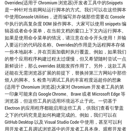
Overrides(适用于 Chromium 浏览器)开发者工具中的Snippets
是一种针对当前网站运行脚本的方式。我们可以在这些脚本
中使用Console Utilities，进而编写并存储那些需要在 Console
中执行的高复杂度 DOM 操作脚本。大家可以使用 snippets 编
辑器或者命令菜单，在当前文档的窗口上下文内运行脚本。
如果是使用命令菜单的情况，请注意在命令开头使用！并输
入要运行的代码段名称。Overrides的作用是为远程脚本存储
一份本地副本，并在页面加载时执行覆盖。例如，如果我们
的整个应用程序构建过程太过缓慢，但又希望随时尝试一点
新鲜设计，那么 overrides 就能发挥作用了。另外，这款工具
还能在无需浏览器扩展的前提下，替换掉第三方网站中那些
烦人的脚本。5. 检查与调试工具的丰富程度远超你的想象
(适用于 Chromium 浏览器)大家对 Chromium 开发者工具的第
一印象可能来自 Google Chrome、Brave 或者 Microsoft Edge 等
浏览器，但这些工具的适用环境远不止于此。一切基于
Electron 的应用程序都能启用这些工具，供我们查看引擎盖
之下的代码究竟是如何构建完成的。例如，我们可以在
GitHub Desktop 以及 Visual Studio Code 中使用，甚至可以利
用开发者工具调试浏览器中的开发者工具本身。观察开发者