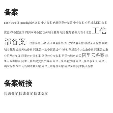
备案
BBS论坛备案
godaddy域名备案
个人备案
代开阿里云发票
企业备案
公司域名网站备案
工信
变更ICP备案主体
四川网站备案
国外域名备案
域名备案
备案几百个域名
部备案
工信部备案后缀
浙江域名备案
湖北省域名备案
福建企业备案
网站
域名备案
金融网站备案
阿里云一次备案超过4个域名
阿里云个人企业备案
阿里云企业
阿里云备案
公司网站备案
阿里云企业备案
阿里云公安备案
阿里云域名购买
阿
里云备案域名
阿里云备案提交多个域名
阿里云备案有效期
阿里云备案服务号
阿里云
山东备案
阿里云新增域名备案
阿里云服务器备案
阿里备案
阿里接入备案
备案链接
快速备案
快速备案
快速备案