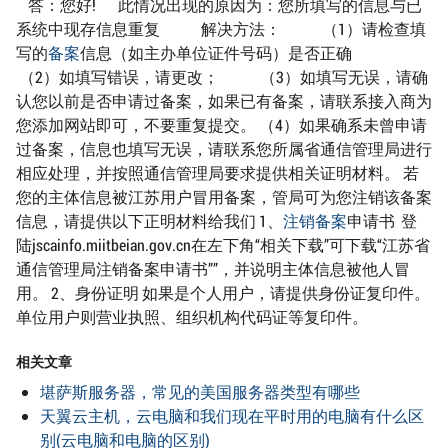
答：您好! 此情况出现的原因为：您所填写的信息与已
系统中现存信息重复 解决方法： （1）请检查填
写的
备案
信息（如主办单位证件号码）是否正确
（2）如填写错误，请更改； （3）如填写无误，请确
认您以前是否申请过备案，如果已有备案，请联系接入商为
您添加网站即可，不要重复提交。 （4）如果确系未曾申请
过备案，信息也填写无误，请联系您所属省通信管理局进行
相应处理，并按照通信管理局要求提供相关证明材料。 若
您的主体信息被江苏用户冒用备案，管局可为您注销该备案
信息，请提供以下正明材料给我们 1、
注销备案
申请书 登
陆jscainfo.miitbeian.gov.cn在左下角“相关下载”可下载“江苏省
通信管理局注销备案申请书””，并说明主体信息被他人冒
用。 2、身份证明 如果是个人用户，请提供身份证复印件。
单位用户则营业执照、组织机构代码证等复印件。
相关文章
堪萨斯服务器，常见的美国服务器类型有哪些
天翼云主机，云电脑和我们现在平时用的电脑有什么区
别(云电脑和电脑的区别)