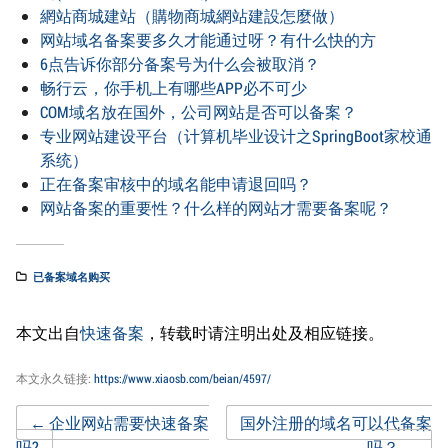
網站商城建站（購物商城網站建設怎麼做）
网站域名备案要多久才能通过呀？有什么快的方
6点告诉你部分备案号为什么会被取消？
畅行云，你手机上有哪些APP必不可少
COM域名放在国外，公司网站是否可以备案？
专业网站建设平台（计算机毕业设计之SpringBoot家校通
系统）
正在备案审核中的域名能申请退回吗？
网站备案的重要性？什么样的网站才需要备案呢？
已备案域名购买
本文出自
快速备案
，转载时请注明出处及相应链接。
本文永久链接:
https://www.xiaosb.com/beian/4597/
Post
←
企业网站需要快速备案
国外注册的域名可以代备案
吗?
吗？
→