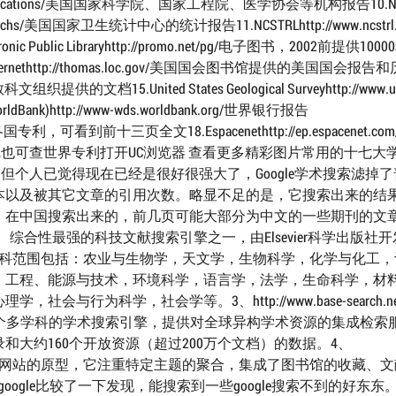
ies.org/publications/美国国家科学院、国家工程院、医学协会等机构报告10.Nat
w.cdc.gov/nchs/美国国家卫生统计中心的统计报告11.NCSTRLhttp://www.ncstrl
nic Public Libraryhttp://promo.net/pg/电子图书，2002前提供10
n the Internethttp://thomas.loc.gov/美国国会图书馆提供的美国国会报
教科文组织提供的文档15.United States Geological Surveyhttp://www.us
ldBank)http://www-wds.worldbank.org/世界银行报告
uery世界各国专利，可看到前十三页全文18.Espacenethttp://ep.espacenet.
利局,也可查世界专利打开UC浏览器 查看更多精彩图片常用的十七大
虽然还是Beta版，但个人已觉得现在已经是很好很强大了，Google学术搜索滤掉
本以及被其它文章的引用次数。略显不足的是，它搜索出来的结
，在中国搜索出来的，前几页可能大部分为中文的一些期刊的文章
互联网上最全面、综合性最强的科技文献搜索引擎之一，由Elsevier科学出版社
的学科范围包括：农业与生物学，天文学，生物科学，化学与化工
，工程、能源与技术，环境科学，语言学，法学，生命科学，材
为科学，社会学等。3、http://www.base-search.net
开发的一个多学科的学术搜索引擎，提供对全球异构学术资源的集成检索
大约160个开放资源（超过200万个文档）的数据。4、
a是一个交叉学科门户网站的原型，它注重特定主题的聚合，集成了图书馆的收藏、
com/与google比较了一下发现，能搜索到一些google搜索不到的好东