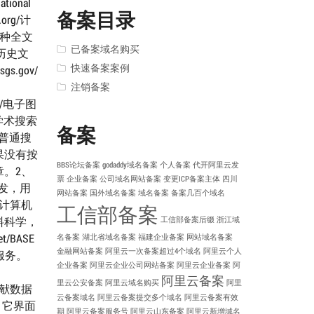
ional
备案目录
.org/计
000种全文
已备案域名购买
告和历史文
快速备案案例
gs.gov/
注销备案
com/电子图
学术搜索
备案
了普通搜
果没有按
BBS论坛备案
godaddy域名备案
个人备案
代开阿里云发
。2、
票
企业备案
公司域名网站备案
变更ICP备案主体
四川
开发，用
网站备案
国外域名备案
域名备案
备案几百个域名
，计算机
工信部备案
料科学，
工信部备案后缀
浙江域
/BASE
名备案
湖北省域名备案
福建企业备案
网站域名备案
金融网站备案
阿里云一次备案超过4个域名
阿里云个人
服务。
企业备案
阿里云企业公司网站备案
阿里云企业备案
阿
阿里云备案
里云公安备案
阿里云域名购买
阿里
文献数据
云备案域名
阿里云备案提交多个域名
阿里云备案有效
东。它界面
期
阿里云备案服务号
阿里云山东备案
阿里云新增域名