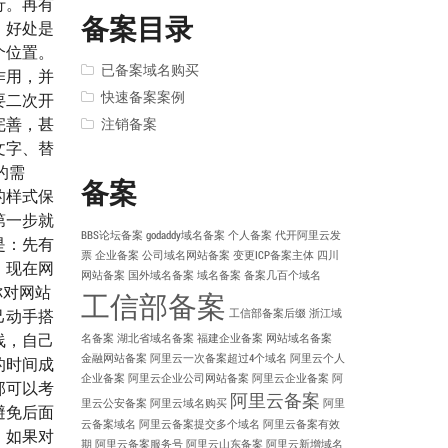
行。再有
备案目录
。好处是
个位置。
已备案域名购买
作用，并
快速备案案例
要二次开
完善，甚
注销备案
文字、替
的需
备案
的样式保
第一步就
BBS论坛备案
godaddy域名备案
个人备案
代开阿里云发
是：先有
票
企业备案
公司域名网站备案
变更ICP备案主体
四川
。现在网
网站备案
国外域名备案
域名备案
备案几百个域名
你对网站
工信部备案
己动手搭
工信部备案后缀
浙江域
线，自己
名备案
湖北省域名备案
福建企业备案
网站域名备案
金融网站备案
阿里云一次备案超过4个域名
阿里云个人
的时间成
企业备案
阿里云企业公司网站备案
阿里云企业备案
阿
那可以考
阿里云备案
里云公安备案
阿里云域名购买
阿里
避免后面
云备案域名
阿里云备案提交多个域名
阿里云备案有效
。如果对
期
阿里云备案服务号
阿里云山东备案
阿里云新增域名