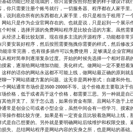
些基础功能已经是现成的，你只需要按照你想要的样子做设计就
客，你只需要注册个账号就行，一切服务器、程序都在人家手里
强，说到底你所有的东西都在人家手里，你只是相当于租用了一
，网站只是作为企业官网存在的。也就是说，只是起到一个展示
这个时候，选择开源的免费网站程序是比较合适的方案。虽然需
，从经济上看比较划算。现在很多主流的开源程序，功能都非常
你只要安装好程序，然后按照需要拖拽你需要的样式，然后修改
ss，功能非常完善，也有很多插件可以免费使用，足够满足企业官网
以从相对简单到逐渐复杂过度。开始的时候先选择一个相对容易
的摸索，逐渐给网站增加功能、美化样式。做网站一定不要想着
。这样的话你的网站永远都不可能上线，做网站最正确的原则就
便聊一下网站搭建方案的问题。这无非是两种形式：自建和外包
网站通常市场价是3500-20000不等。这个价格差主要取决于
市场价格，低于或者高于这个价格，都需要三思。另一种就是自
有其他开支了。至于怎么选，如果你资金有限、且网站不急于上
种通常是创业公司或者小型企业，虽然中间会有一些学习、摸索
新等操作都比较方便。如果是有一定资金且比较着急网站上线，
样式是自己想要的。另外就是要明确网站后续维护和权限交接。
的损失。总结网站程序是网站内容的安身之所，也是网站的基础