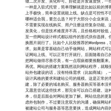
做二次开发、美化即可。好处是开发速度快，一
一种是入驻式托管，简单理解就是比如以前的博
上手极快，简单设置就能上线。缺点是可控性不
哪种适合我，要怎么选？对于大部分小企业来说
不需要实现在线购买、用户注册这些复杂功能。
发美化，但是技术难度并不高，且价格相对较低
至一些网站设计样式都以组件的形式供你选择。
换图片就行了。比如个人比较推荐的Wordpre
求。如果是零基础自己动手做网站，网站样式可
证网站上线、可以正常打开就行。后面随着自己
把网站做得尽善尽美，有一点瑕疵都要推翻重来
再优。网站的搭建方案既然说到网站程序，就顺
站外包建设的话，没有特殊需求（比如商城），一个
设计风格的要求和建站公司的规模。这是正常的
建，除了必要的域名购买、服务器购买等基本没
又愿意尝试这些技术，那完全可以自己搭建。这
本，但是后面会对网站更加了解。网站信息的更
虑外包制作，不过要注意双方的沟通，确保网站
被建站公司与服务器等恶意要挟，造成网站内容