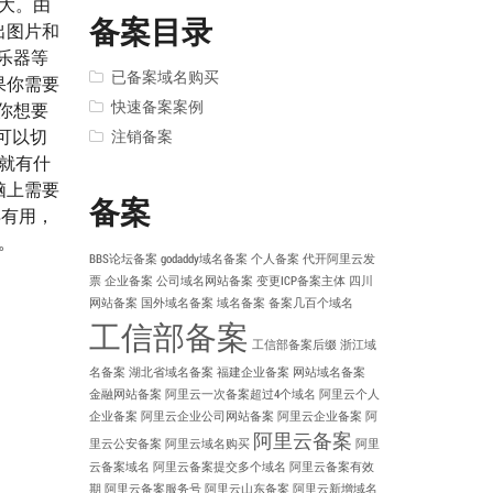
别大。由
备案目录
出图片和
乐器等
已备案域名购买
果你需要
快速备案案例
你想要
可以切
注销备案
它就有什
脑上需要
备案
得有用，
。
BBS论坛备案
godaddy域名备案
个人备案
代开阿里云发
票
企业备案
公司域名网站备案
变更ICP备案主体
四川
网站备案
国外域名备案
域名备案
备案几百个域名
工信部备案
工信部备案后缀
浙江域
名备案
湖北省域名备案
福建企业备案
网站域名备案
金融网站备案
阿里云一次备案超过4个域名
阿里云个人
企业备案
阿里云企业公司网站备案
阿里云企业备案
阿
阿里云备案
里云公安备案
阿里云域名购买
阿里
云备案域名
阿里云备案提交多个域名
阿里云备案有效
期
阿里云备案服务号
阿里云山东备案
阿里云新增域名