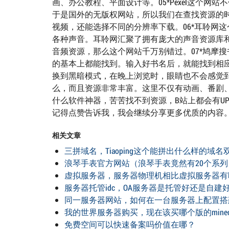
画、办公教程、平面设计等。05*Pexel这个
于是国外的无版权网站，所以我们在查找资源的
视频，还能选择不同的分辨率下载。06*耳聆网
各种声音。耳聆网汇聚了拥有庞大的声音资源库
音频资源，那么这个网站千万别错过。07*鸠摩
的基本上都能找到。输入好书名后，就能找到相应的
换到黑暗模式，在晚上浏览时，眼睛也不会感觉到
么，而且资源非常丰富。这里不仅有动画、番剧
什么软件神器，苦苦找不到资源，B站上都会有U
记得点赞告诉我，我会继续分享更多优质的内容
相关文章
三拼域名，Tiaoping这个能拼出什么样的域名双拼
浪琴手表官方网站（浪琴手表竟然有20个系列
虚拟服务器，服务器物理机相比虚拟服务器有
服务器托管idc，OA服务器是托管好还是自建
同一服务器网站，如何在一台服务器上配置搭
我的世界服务器购买，现在该买哪个版的minecr
免费空间可以快速备案吗价值在哪？