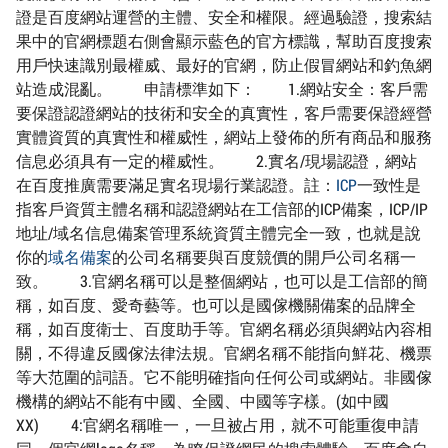
證是百度網站運營的主體、安全和權限。經過驗證，搜索結
果中的官網標題右側會顯示藍色的官方標識，幫助百度搜索
用戶快速識別最權威、最好的官網，防止假冒網站和釣魚網
站造成混亂。 申請標準如下： 1.網站安全：客戶需
要保證認證網站的技術和安全的真實性，客戶需要保證經營
實體資質的真實性和權威性，網站上發佈的所有商品和服務
信息必須具有一定的權威性。 2.實名/現場認證，網站
在百度推廣需要滿足實名現場行業認證。註：
ICP
一致性是
指客戶資質主體名稱和認證網站在工信部的ICP備案，ICP/IP
地址/域名信息備案管理系統資質主體完全一致，也就是說
你的
域名備案
的公司名稱要與百度競價的開戶公司名稱一
致。 3.官網名稱可以是整個網站，也可以是工信部的簡
稱，如百度、愛奇藝等。也可以是國傢機關備案的品牌全
稱，如百度衛士、百度助手等。官網名稱必須與網站內容相
關，不得違反國傢法律法規。官網名稱不能指向鮮花、機票
等大范圍的詞語。它不能明確指向任何公司或網站。非國傢
機構的網站不能有中國、全國、中國等字樣。(如中國
XX) 4:官網名稱唯一，一旦被占用，就不可能重復申請