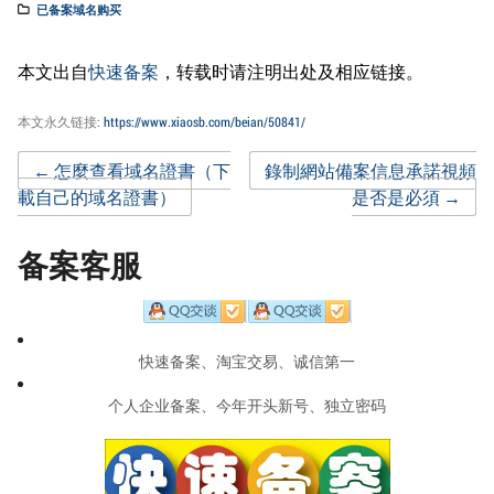
已备案域名购买
本文出自
快速备案
，转载时请注明出处及相应链接。
本文永久链接:
https://www.xiaosb.com/beian/50841/
Post
←
怎麼查看域名證書（下
錄制網站備案信息承諾視頻
載自己的域名證書）
是否是必須
→
navigation
备案客服
快速备案、淘宝交易、诚信第一
个人企业备案、今年开头新号、独立密码