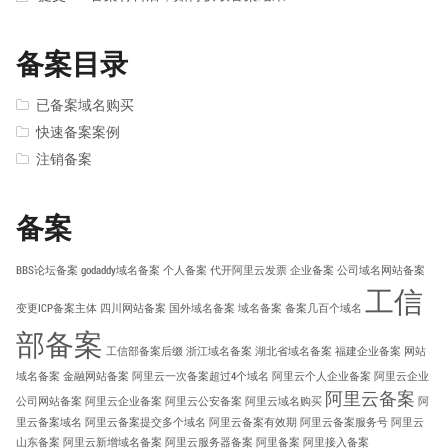
备案目录
已备案域名购买
快速备案案例
注销备案
备案
BBS论坛备案
godaddy域名备案
个人备案
代开阿里云发票
企业备案
公司域名网站备案
工信
变更ICP备案主体
四川网站备案
国外域名备案
域名备案
备案几百个域名
部备案
工信部备案后缀
浙江域名备案
湖北省域名备案
福建企业备案
网站
域名备案
金融网站备案
阿里云一次备案超过4个域名
阿里云个人企业备案
阿里云企业
阿里云备案
公司网站备案
阿里云企业备案
阿里云公安备案
阿里云域名购买
阿
里云备案域名
阿里云备案提交多个域名
阿里云备案有效期
阿里云备案服务号
阿里云
山东备案
阿里云新增域名备案
阿里云服务器备案
阿里备案
阿里接入备案