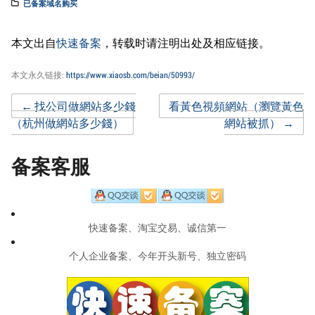
已备案域名购买
本文出自
快速备案
，转载时请注明出处及相应链接。
本文永久链接:
https://www.xiaosb.com/beian/50993/
Post
←
找公司做網站多少錢
看黃色視頻網站（瀏覽黃色
（杭州做網站多少錢）
網站被抓）
→
navigation
备案客服
快速备案、淘宝交易、诚信第一
个人企业备案、今年开头新号、独立密码