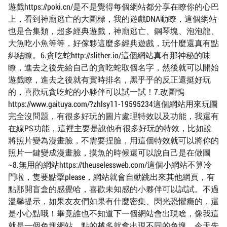
遊戲https://poki.cn/是不是覺得每個網站都分享在瞭你的心巴
上，看到神廟逃亡的大圖標，我的遊戲DNA動瞭，這個網站
也是合集類，超多經典遊戲，神廟逃亡、鋼琴塊、泡泡龍、
大魚吃小魚等等，好傢夥這麼多經典遊戲，玩什麼還真有點
糾結瞭。6.貪吃蛇http://slither.io/這個網站真有那神秘的味
瞭，進去之後先給自己的貪吃蛇取個名字，然後就可以開始
遊戲瞭，進去之後就有實時排名，黑乎乎的反正還挺好玩
的，喜歡玩貪吃蛇的小夥伴可以試一試！7.改圖鴨
https://www.gaituya.com/?zhlsy11-19595234這個網站用來玩圖
完全沒問題，有很多好玩的圖片處理特效以及功能，我還有
在線PS功能，這裡主要是說他有很多好玩的特效，比如說
將照片變為漫畫臉，不需要捏臉，用這個特效就可以將你的
照片一鍵變成漫畫臉，摸魚的時候還可以說自己是在做圖
~8.無用的網站https://theuselessweb.com/這個小網站不算冷
門啦，隻要點擊please，網站就會自動跳出來其他網頁，有
點那開盲盒的感覺哈，喜歡未知感的小夥伴可以試試。不過
溫馨提示，如果友友們如果有什麼密集、閃光恐懼癥的，還
是小心點哦！畢竟誰也不知道下一個網站會出現啥，像我這
就是一個色塊網站，點的越多就會出現不同的色塊。今天先