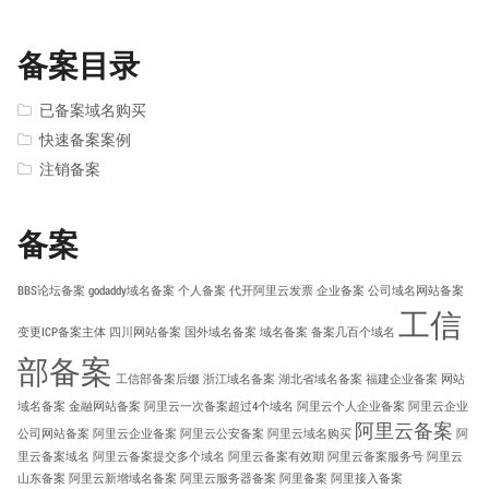
备案目录
已备案域名购买
快速备案案例
注销备案
备案
BBS论坛备案
godaddy域名备案
个人备案
代开阿里云发票
企业备案
公司域名网站备案
工信
变更ICP备案主体
四川网站备案
国外域名备案
域名备案
备案几百个域名
部备案
工信部备案后缀
浙江域名备案
湖北省域名备案
福建企业备案
网站
域名备案
金融网站备案
阿里云一次备案超过4个域名
阿里云个人企业备案
阿里云企业
阿里云备案
公司网站备案
阿里云企业备案
阿里云公安备案
阿里云域名购买
阿
里云备案域名
阿里云备案提交多个域名
阿里云备案有效期
阿里云备案服务号
阿里云
山东备案
阿里云新增域名备案
阿里云服务器备案
阿里备案
阿里接入备案