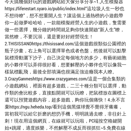
今天搞幾個好玩的遊戲網站給大傢分享分享~1.人生模擬器
https://liferestart.syaro.io/public/index.html“這垃圾人生一秒也
不想待瞭”，想不想重開人生？讓這個上過熱榜的小遊戲帶
你一起做夢哈哈哈，一款能模擬經營人生的小遊戲，隻需要
做一些選擇，幾分鐘的時間就足夠你快速開啟“新人生”瞭，
當然瞭，不要沉溺，還是要好好經營現生！
2.THISISSANDhttps://thisissand.com/這個遊戲很類似公園裡的
瓶子沙畫，右上角可以選擇單色或者色盤，然後就可以點擊
鼠標滑動灑下沙子，自己決定每個地方的多少，有藝術細胞
的小夥伴可以弄得很好看，想要解壓的小夥伴也可以像我一
樣鼠標亂飛，最後全部填滿也很滿足強迫癥我本人瞭。
3.CrazyGanmeshttps://www.crazygames.com/這是一個合集類的
小遊戲網站，裡面有超多遊戲，二三十種分類可以選擇，動
作類的會比較多，直接點開就可以玩瞭，把鼠標放在圖標上
還可以預覽遊戲內容，超多遊戲，夠你玩個痛快！4.永不言
棄https://ngu.heheda.top/看到這個黑煤球覺不覺得牙癢癢，
當初我可以給它折磨的想扔手機，明明跳過去瞭，非往針上
刺！現在用這個網頁，在線就可以玩啦，PC端按空格鍵開
始+跳躍，適度娛樂，不然解壓不成反而很抓狂~5.免費在線