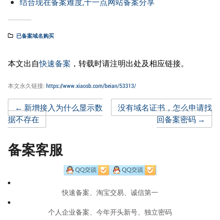
结合现在备案难度,十一点网站备案分享
已备案域名购买
本文出自
快速备案
，转载时请注明出处及相应链接。
本文永久链接:
https://www.xiaosb.com/beian/53313/
Post
←
新增接入为什么显示数
没有域名证书，怎么申请找
据不存在
回备案密码
→
navigation
备案客服
快速备案、淘宝交易、诚信第一
个人企业备案、今年开头新号、独立密码