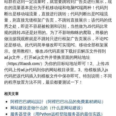
站群在达到一定流量时，就需要跳转到广告页进行展示，现
在的流量基本是分为手机移动端和电脑PC端两种！代码判
断出是移动端流量，直接进行跳转；代码判断出是PC端流
量，则直接无缝框架广告页，不跳转直接展示；该代码的优
秀之处，即是不容易被检测和识别，当然做为JS代码比常
规的跳转JS还是好用的。为了不影响蜘蛛的爬取，终极的
做法据我观察就是不跳转只进行框架广告页展示，不论PC
还是移动。此代码简单修改即可实现PC、移动全部框架展
示。使用教程1、修改JS代码直接下载好后解压文件得到
ad.js文件，打开ad.js文件并替换里面的网站地址
（https://XIaosb.com/）为你的目标站地址即可！2、上传JS
代码上传ad.js代码到你的网站根目录里。3、给模板插入js
代码把该代码插入到模板文件中保存即可。特别说明：不同
的程序放置方法不同，最后都要测试一下！
相关文章
阿裡巴巴網站設計（阿裡巴巴出品的免費素材網站）
网站建设是做什么的（什么是网站建设）
服务器登录（用Python远程登陆服务器的最佳实践）