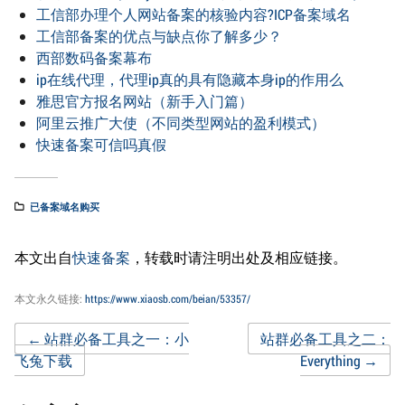
工信部办理个人网站备案的核验内容?ICP备案域名
工信部备案的优点与缺点你了解多少？
西部数码备案幕布
ip在线代理，代理ip真的具有隐藏本身ip的作用么
雅思官方报名网站（新手入门篇）
阿里云推广大使（不同类型网站的盈利模式）
快速备案可信吗真假
已备案域名购买
本文出自
快速备案
，转载时请注明出处及相应链接。
本文永久链接:
https://www.xiaosb.com/beian/53357/
Post
←
站群必备工具之一：小
站群必备工具之二：
飞兔下载
Everything
→