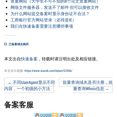
查重网站（大学生不可不知的8个论文查重网站）
网络文件服务器，发送不了邮件 但可以接收文件
为什么网站提交备案时显示身份证不合法？
工商银行官方网站登录（还得是IE）
我们在快速备案需要注意哪些事项
已备案域名购买
本文出自
快速备案
，转载时请注明出处及相应链接。
本文永久链接:
https://www.xiaosb.com/beian/53366/
Post
←
不同UserAgent显示不同
批量查询域名是否注册，批
内容，一个初级的小方法
量查询Whois信息
→
navigation
备案客服